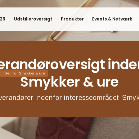
26
Udstilleroversigt
Produkter
Events & Netværk
erandøroversigt inde
 inden for Smykker & ure
Smykker & ure
everandører indenfor interesseområdet Smy