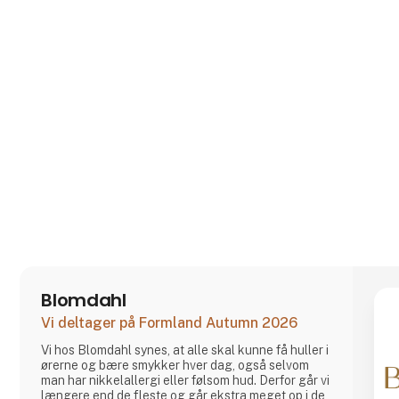
Blomdahl
Vi deltager på Formland Autumn 2026
Vi hos Blomdahl synes, at alle skal kunne få huller i
ørerne og bære smykker hver dag, også selvom
man har nikkelallergi eller følsom hud. Derfor går vi
længere end de fleste og går ekstra meget op i de