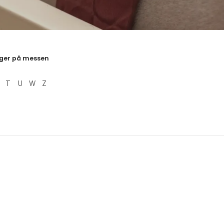
resultater
ger på messen
T
U
W
Z