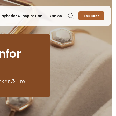
Nyheder & Inspiration
Om os
Køb billet
Søg
nfor
kker & ure