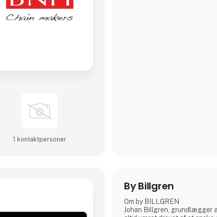
1 kontakt­personer
By Billgren
Om by BILLGREN
Johan Billgren, grundlægger 