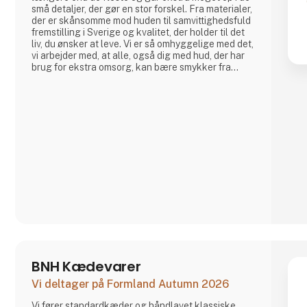
små detaljer, der gør en stor forskel. Fra materialer,
der er skånsomme mod huden til samvittighedsfuld
fremstilling i Sverige og kvalitet, der holder til det
liv, du ønsker at leve. Vi er så omhyggelige med det,
vi arbejder med, at alle, også dig med hud, der har
brug for ekstra omsorg, kan bære smykker fra
Blomdahl.
BNH Kædevarer
Vi deltager på Formland Autumn 2026
Vi fører standardkæder og håndlavet klassiske