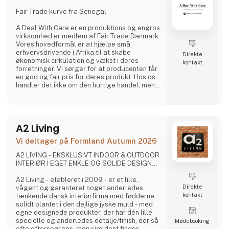
Fair Trade kurve fra Senegal
A Deal With Care er en produktions og engros
virksomhed er medlem af Fair Trade Danmark.
Vores hovedformål er at hjælpe små
erhvervsdrivende i Afrika til at skabe
Direkte
økonomisk cirkulation og vækst i deres
kontakt
forretninger. Vi sørger for at producenten får
en god og fair pris for deres produkt. Hos os
handler det ikke om den hurtige handel, men
om at skabe stærke bånd, gode relationer og
længerevarende venskaber med vores
vævere. For os er det den bedste måde at
lave forretninger på.
A2 Living
Hos A Deal With Care tager vi også et socialt
ansvar, børnearbejde er et af de
Vi deltager på Formland Autumn 2026
problematikker vi har stor fokus på og derfor
er vi tit p
A2 LIVING - EKSKLUSIVT INDOOR & OUTDOOR
INTERIØR I EGET ENKLE OG SOLIDE DESIGN...
A2 Living - etableret i 2009 - er et lille,
Direkte
vågent og garanteret noget anderledes
kontakt
tænkende dansk interiørfirma med fødderne
solidt plantet i den dejlige jyske muld - med
egne designede produkter, der har dén lille
specielle og anderledes detalje/finish, der så
Møde­booking
ofte efterspørges, men sjældent findes.