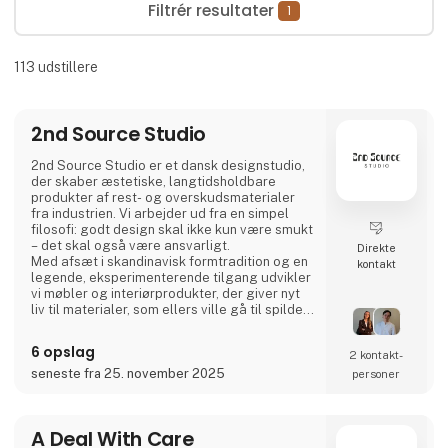
Filtrér resultater
1
113
udstillere
2nd Source Studio
2nd Source Studio er et dansk designstudio,
der skaber æstetiske, langtidsholdbare
produkter af rest- og overskudsmaterialer
fra industrien. Vi arbejder ud fra en simpel
filosofi: godt design skal ikke kun være smukt
– det skal også være ansvarligt.
Direkte
Med afsæt i skandinavisk formtradition og en
kontakt
legende, eksperimenterende tilgang udvikler
vi møbler og interiørprodukter, der giver nyt
liv til materialer, som ellers ville gå til spilde.
Hvert produkt forener taktil kvalitet, stærk
historiefortælling og en designproces, hvor
6 opslag
2 kontakt­
gennemsigtighed og ærlighed er centrale
værdier.
seneste fra 25. november 2025
personer
Vi deler hele processen åbent gennem video
og sociale medier for at invit
A Deal With Care