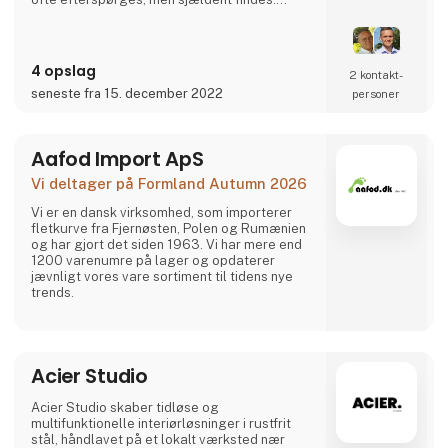
Det er spændende og gennemtænkte varer, i
et rustikt, råt og enkelt nordisk design. Det er
solide og gedigne produkter, som A2 Living
sætter en ære i at lægge navn til - kort sagt,
4 opslag
2 kontakt­
dansk design der holder…
seneste fra 15. december 2022
personer
A2 Livings markante - og til tider ganske
store - p
Aafod Import ApS
Vi deltager på Formland Autumn 2026
Vi er en dansk virksomhed, som importerer
fletkurve fra Fjernøsten, Polen og Rumænien
og har gjort det siden 1963. Vi har mere end
1200 varenumre på lager og opdaterer
jævnligt vores vare sortiment til tidens nye
trends.
Acier Studio
Acier Studio skaber tidløse og
multifunktionelle interiørløsninger i rustfrit
stål, håndlavet på et lokalt værksted nær