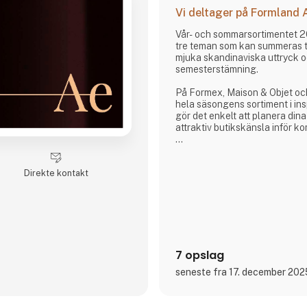
Vi deltager på Formland
Vår- och sommarsortimentet 20
tre teman som kan summeras til
mjuka skandinaviska uttryck 
semesterstämning.
På Formex, Maison & Objet och
hela säsongens sortiment i in
gör det enkelt att planera din
attraktiv butikskänsla inför 
Vi ser fram emot att träffa er o
Direkte kontakt
tillsammans kan skapa en fant
7 opslag
seneste fra 17. december 202