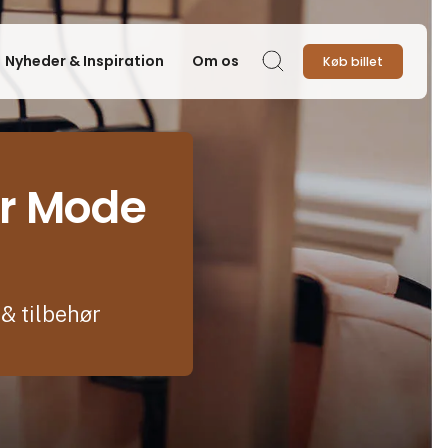
Nyheder & Inspiration
Om os
Køb billet
Søg
or Mode
& tilbehør