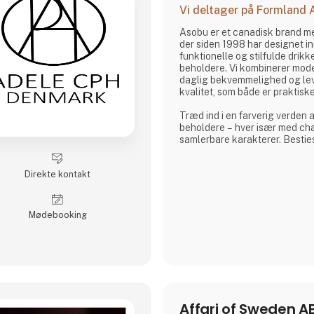
Vi deltager på Formland
Asobu er et canadisk brand me
der siden 1998 har designet in
funktionelle og stilfulde drikk
beholdere. Vi kombinerer mod
daglig bekvemmelighed og lev
kvalitet, som både er praktiske
Træd ind i en farverig verden 
beholdere – hver især med ch
samlerbare karakterer. Bestie
og uimodståeligt elskelige og 
både børn og voksne.
Direkte kontakt
Og lige når du tror, du har set
Asobu dig igen – med nye desi
og skønne detaljer, der gør hve
Møde­booking
sjovere. Uanse
Affari of Sweden A