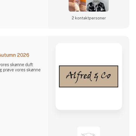
2 kontakt­personer
 Autumn 2026
vores skønne duft
 og prøve vores skønne