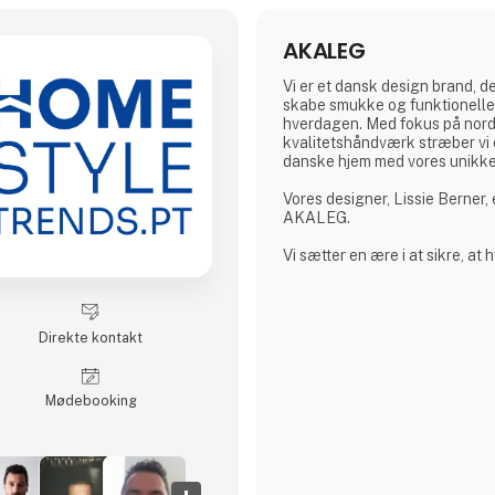
AKALEG
Vi er et dansk design brand, der
skabe smukke og funktionelle 
hverdagen. Med fokus på nord
kvalitetshåndværk stræber vi e
danske hjem med vores unikk
Vores designer, Lissie Berner,
AKALEG.
Vi sætter en ære i at sikre, at 
fremstillet med omhu og opfyl
standarder, som AKALEG er ke
Vi sætter stor vægt på kvalit
Direkte kontakt
AKALEG. Vores dedikation til 
højeste kvalitet er en essentie
sætter en ære i at sikre, at hv
Møde­booking
fremstillet med omhu og opfyl