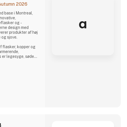
 Autumn 2026
d base i Montreal,
a
novative,
eflasker og -
erne design med
erer produkter af høj
 og sjove.
af flasker, kopper og
armerende,
s er legesyge, søde
bringer glæde til
 det hele, overrasker
gns, nye karakterer
r eneste slurk lidt
B