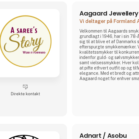
Aagaard Jeweller
Vi deltager på Formland
Velkommen til Aagaards smyk
grundlagt i 1946, har i sin 78-
sig til at blive et af Danmarks
efterspurgte smykkemærker. Vi
kvalitetssmykker til konkurre
indenfor guld- og sølvsmykke
samt vielsessmykker. Hver koll
at pifte ethvert outfit op og tilf
elegance. Med et bredt og attr
Aagaard noget for enhver sma
søger klassiske eller moderne
vores stand og oplev Aagaards
Direkte kontakt
dine kunder det bedste inden
Vi glæder os
Adnart / Asobu