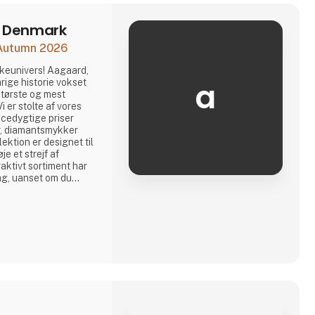
y Denmark
 Autumn 2026
keunivers! Aagaard,
a
årige historie vokset
 største og mest
 er stolte af vores
ncedygtige priser
r, diamantsmykker
ektion er designet til
øje et strejf af
aktivt sortiment har
g, uanset om du
 smykker. Kom forbi
 univers – og tilbyd
for moderne smykker.