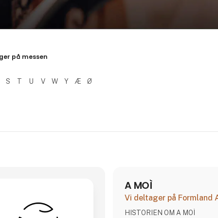
resultater
ger på messen
S
T
U
V
W
Y
Æ
Ø
A MOÌ
Vi deltager på Formland
HISTORIEN OM A MOÌ