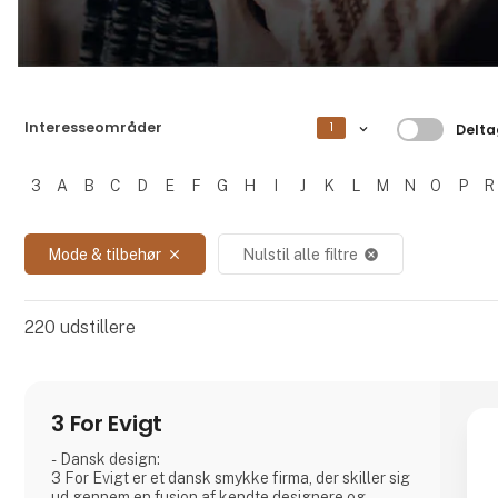
Filtrer 
Interesseområder
1
Delta
3
A
B
C
D
E
F
G
H
I
J
K
L
M
N
O
P
R
Filtrer resultater
Mode & tilbehør
Nulstil alle filtre
close
cancel
220
udstillere
3 For Evigt
- Dansk design:
3 For Evigt er et dansk smykke firma, der skiller sig
ud gennem en fusion af kendte designere og