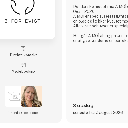
Det danske modefirma A MOÌ 
Oest i 2020.
A MOÌ er specialiseret i tights
en blød og lækker kvalitet me
Alle strømpebukser er specialp
Her går A MOÌ aldrig på kompr
er at give kunderne en perfekt
bedste kvalitet tilført et gen
moderig farve og justeret med
Direkte kontakt
Tights der er højtaljede og bl
behageligt, hele dagen hvor d
med et tidløst design var tank
Møde­booking
A MOÌs rejse. Sidenhen har det
skønne produ
3 opslag
seneste fra 7. august 2026
2 kontakt­personer