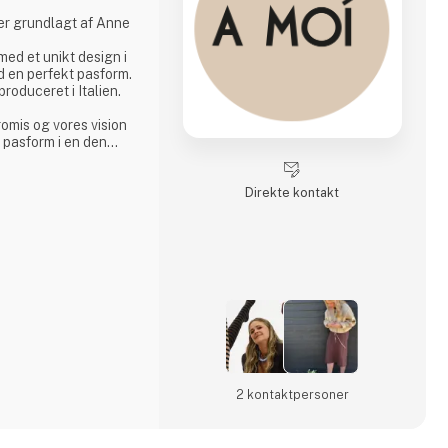
er grundlagt af Anne
 med et unikt design i
d en perfekt pasform.
roduceret i Italien.
omis og vores vision
 pasform i en den
nemtænkt design,
 et kærligt touch.
Direkte kontakt
iver siddende
e skal, kombineret
en bag og starten på
 udviklet sig og flere
2 kontakt­personer