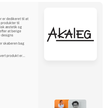
 er dedikeret til at
produkter til
isk æstetik og
fter at berige
e designs
 er skaberen bag
hvert produkt er
der de høje
ndt for.
et og håndværk hos
at levere produkter af
l del af vores brand.Vi
ert produkt er
der de h