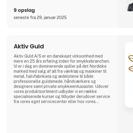
9 opslag
seneste fra 29. januar 2025
Aktiv Guld
Aktiv Guld A/S er en danskejet virksomhed med
mere en 25 års erfaring inden for smykkebranchen.
Vi er i dag en dominerende spiller på det Nordiske
marked med salg af alt fra værktøj og maskiner til
metal, halvfabrikata og ædelstene til både
professionelle guldsmede, håndværkere og
designere samt private smykkeentusiaster. Udover
vores produktsortiment udbyder vi en række
specialiserede kurser og tilbyder derudover service
fra vores eget servicecenter eller hos vores
internationale samarbejdspartnere.
Visionen er at være branchens mest professionelle
og tillidsfulde partner og rådgiver. Med produkter
af absolut højeste kvalitet, stor faglig