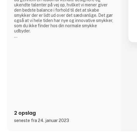
ukendte talenter på vej op, hvilket vi mener giver
den bedste balance i forhold til det at skabe
smykker der er lidt ud over det sædvanlige. Det gør
også at vi hele tiden har nye og innovative smykker,
som du ikke finder hos din normale smykke
udbyder.
- En fusion af kulture:
3 For Evigt er et dansk smykke firma, men er ikke
som alle de andre. Vi sætter en stor ære i at lave
unikke smykker gennem en fusion af forskellige
kulture og designere, men som har rodfæste i
dansk design og kvalitet.
- Nye talenter
3 For Evigt fin
2 opslag
seneste fra 24. januar 2023