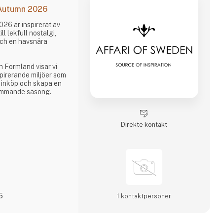
 Autumn 2026
26 är inspirerat av
l lekfull nostalgi,
och en havsnära
 Formland visar vi
spirerande miljöer som
a inköp och skapa en
kommande säsong.
ch se hur vi
Direkte kontakt
astisk säsong.
5
1 kontakt­personer