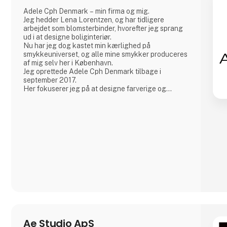
Adele Cph Denmark – min firma og mig.
Jeg hedder Lena Lorentzen, og har tidligere
arbejdet som blomsterbinder, hvorefter jeg sprang
ud i at designe boliginteriør.
Nu har jeg dog kastet min kærlighed på
smykkeuniverset, og alle mine smykker produceres
af mig selv her i København.
Jeg oprettede Adele Cph Denmark tilbage i
september 2017.
Her fokuserer jeg på at designe farverige og
grafiske smykker – med hovedvægt på japanske
glasperler, ægte sten og andre perler. Ligesom jeg
også leger med design og produktion af andre
smykker af god kvalitet.
Alle små glasperler er forgyldt sølv og sterling sølv.
Alle smykker laves i København.
Den lil
Ae Studio ApS