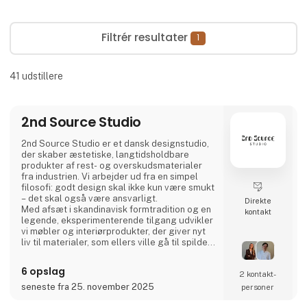
Filtrér resultater
1
41
udstillere
2nd Source Studio
2nd Source Studio er et dansk designstudio,
der skaber æstetiske, langtidsholdbare
produkter af rest- og overskudsmaterialer
fra industrien. Vi arbejder ud fra en simpel
filosofi: godt design skal ikke kun være smukt
– det skal også være ansvarligt.
Direkte
Med afsæt i skandinavisk formtradition og en
kontakt
legende, eksperimenterende tilgang udvikler
vi møbler og interiørprodukter, der giver nyt
liv til materialer, som ellers ville gå til spilde.
Hvert produkt forener taktil kvalitet, stærk
historiefortælling og en designproces, hvor
6 opslag
2 kontakt­
gennemsigtighed og ærlighed er centrale
værdier.
seneste fra 25. november 2025
personer
Vi deler hele processen åbent gennem video