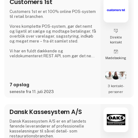
Customers 1st
Customers 1st er et 100% online POS-system
til retail branchen.
Vores komplette POS-system, gør det nemt
og ligetil at sælge og modtage betalinger, få
overblik over varelager, sagsstyring, indkøb
Direkte
og meget mere – fra ét samlet sted.
kontakt
Vi har en fuldt dækkende og
veldokumenteret REST API, som gør det nemt
Møde­booking
at udvikle vores online POS-system op imod
eksisterende systemer.
Du kan forbinde Customers 1st med et hav af
forskellige systemer og integrationer.
7 opslag
Og vi udvider løbende vores POS-system
3 kontakt­
med en masse nye integrationer, som er med
seneste fra 11. juli 2023
personer
til at gøre hverdagen i din butik nemmere og
smartere.
Dansk Kassesystem A/S
Dansk Kassesystem A/S er en af landets
førende leverandører af professionelle
kasseløsninger til såvel detail- som
restaurationsbranchen.