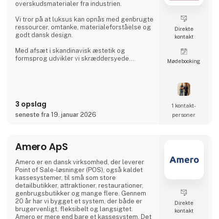
overskudsmaterialer fra industrien.
Vi tror på at luksus kan opnås med genbrugte
ressourcer, omtanke, materialeforståelse og
Direkte
godt dansk design.
kontakt
Med afsæt i skandinavisk æstetik og
formsprog udvikler vi skræddersyede
Møde­booking
løsninger til high-end restauranter og
virksomheder, der ønsker interiør med
karakter, integritet og lang levetid. Vi
samarbejder tæt med vores kunder, så hvert
produkt ikke blot opfylder et behov, men
3 opslag
tilfører rummet en taktil, nærværende
1 kontakt­
identitet.
seneste fra 19. januar 2026
personer
Hos alt.arka får restmaterialer et nyt liv
gennem forfinet håndværk og en
Amero ApS
gennemtænkt d
Amero er en dansk virksomhed, der leverer
Point of Sale-løsninger (POS), også kaldet
kassesystemer, til små som store
detailbutikker, attraktioner, restaurationer,
genbrugsbutikker og mange flere. Gennem
20 år har vi bygget et system, der både er
Direkte
brugervenligt, fleksibelt og langsigtet.
kontakt
Amero er mere end bare et kassesystem. Det