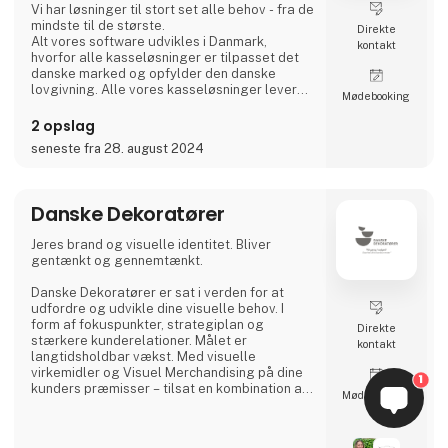
Vi har løsninger til stort set alle behov - fra de
mindste til de største.
Direkte
Alt vores software udvikles i Danmark,
kontakt
hvorfor alle kasseløsninger er tilpasset det
danske marked og opfylder den danske
lovgivning. Alle vores kasseløsninger lever
Møde­booking
således op til de nye krav i
momsbekendtgørelsen omkring SAF-T og
2 opslag
virksomhedscertifikater.
seneste fra 28. august 2024
Som en af de få i branchen har vi egne
teknikere, der er klar til at rykke ud over hele
landet, såfremt der måtte opstå et problem
med en kasseløsning, der ikke kan afhjælpes
Danske Dekoratører
ov
Jeres brand og visuelle identitet. Bliver
gentænkt og gennemtænkt.
Danske Dekoratører er sat i verden for at
udfordre og udvikle dine visuelle behov. I
form af fokuspunkter, strategiplan og
Direkte
stærkere kunderelationer. Målet er
kontakt
langtidsholdbar vækst. Med visuelle
virkemidler og Visuel Merchandising på dine
1
kunders præmisser – tilsat en kombination af
Møde­booking
kreativitet og wow-oplevelse.
Vi dykker lidt ned i motivationen hos dine