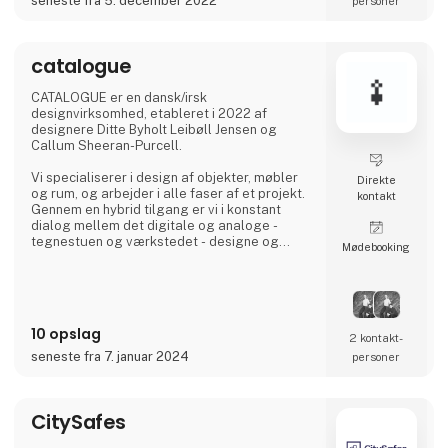
seneste fra 5. december 2022
personer
catalogue
CATALOGUE er en dansk/irsk
designvirksomhed, etableret i 2022 af
designere Ditte Byholt Leibøll Jensen og
Callum Sheeran-Purcell.
Vi specialiserer i design af objekter, møbler
Direkte
og rum, og arbejder i alle faser af et projekt.
kontakt
Gennem en hybrid tilgang er vi i konstant
dialog mellem det digitale og analoge -
tegnestuen og værkstedet - designe og
Møde­booking
bygge. En metode der sikrer at
designintentionerne ikke går tabt i processen.
Vi advokerer for bæredygtighed i form af
varighed ved at give objekter og rum mere
10 opslag
betydning.
2 kontakt­
seneste fra 7. januar 2024
personer
CitySafes