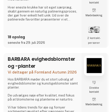
kontakt
Hver eneste krukke har sit eget særpræg,
skabt gennem en naturlig patineringsproces,
der gør hver enkelt helt unik. Ud over de
Møde­booking
patinerede favoritter præsenterer vi et
omfattende sortiment af håndglaserede
lerkrukker, rå cementdesigns samt elegante
elementer i zink, jern og cortenstål. Alt
sammen med fokus på godt håndværk og
18 opslag
2 kontakt­
kvalitet, fremstillet med respekt for miljøet
seneste fra 29. juli 2026
personer
og menneskene bag.
Er du til vintage, vil du elske vores samling af
autentiske fund fra fransk
BARBARA evighedsblomster
og -planter
Vi deltager på Formland Autumn 2026
Hos BARBARA møder du et stort udvalg af
evighedsblomster og kunstigeblomster samt
planter.
Direkte
kontakt
De udvælges nøje efter kvalitet, med fokus
på at blomsterne og planterne er naturtro.
Møde­booking
Vi har tidens trends for øje og fornyer
sortimentet jævnligt efter sæsonens farver