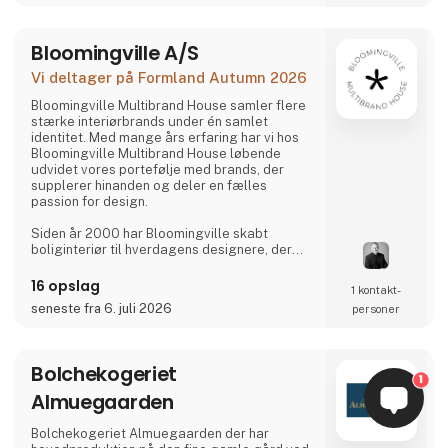
Bloomingville A/S
Vi deltager på Formland Autumn 2026
Bloomingville Multibrand House samler flere
stærke interiørbrands under én samlet
identitet. Med mange års erfaring har vi hos
Bloomingville Multibrand House løbende
udvidet vores portefølje med brands, der
supplerer hinanden og deler en fælles
passion for design.
Siden år 2000 har Bloomingville skabt
boliginteriør til hverdagens designere, der
lever i og elsker forandringer i hjemmet, der
skaber glæde. Share your style. Tell your
16 opslag
1 kontakt­
story. Change your home.
seneste fra 6. juli 2026
personer
Bolchekogeriet
1
Almuegaarden
Bolchekogeriet Almuegaarden der har