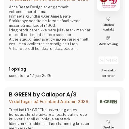
Anne Beate Design er et gammelt
velrenommeret firma.
Firmaets grundlægger Anne Beate
Stokkebye sendte de første håndlavede
Direkte
nisser på markedet i 1963.
kontakt
I dag producerer ikke bare julevarer - men har
et bredt sortiment til flere sæsoner.
Alt er stadig håndlavet og ingen varer er helt
ens - men kvaliteten er stadig helt i top.
Møde­booking
Vi har et bredt kundegrundlag både i
Danmark og i udlandet.
1 opslag
3 kontakt­
seneste fra 17. juni 2026
personer
B GREEN by Callapor A/S
Vi deltager på Formland Autumn 2026
Træd ind i B • GREENs univers og oplev
Europas største udvalg af ægte patinerede
krukker. Her vil du opleve en stærk
håndværkstradition, tidløs charme og krukker
Direkte
med karakter.