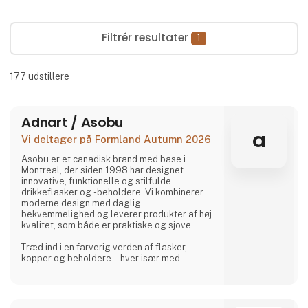
Filtrér resultater
1
177
udstillere
Adnart / Asobu
a
Vi deltager på Formland Autumn 2026
Asobu er et canadisk brand med base i
Montreal, der siden 1998 har designet
innovative, funktionelle og stilfulde
drikkeflasker og -beholdere. Vi kombinerer
moderne design med daglig
bekvemmelighed og leverer produkter af høj
kvalitet, som både er praktiske og sjove.
Træd ind i en farverig verden af flasker,
kopper og beholdere – hver især med
charmerende, samlerbare karakterer. Besties
er legesyge, søde og uimodståeligt
elskelige og bringer glæde til både børn og
voksne.