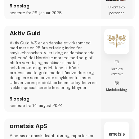
9 opslag
8 kontakt­
seneste fra 29. januar 2025
personer
Aktiv Guld
Aktiv Guld A/S er en danskejet virksomhed
med mere en 25 års erfaring inden for
smykkebranchen. Vi er i dag en dominerende
spiller på det Nordiske marked med salg af
alt fra værktøj og maskiner til metal,
halvfabrikata og ædelstene til både
Direkte
professionelle guldsmede, håndværkere og
kontakt
designere samt private smykkeentusiaster.
Udover vores produktsortiment udbyder vi en
række specialiserede kurser og tilbyder
Møde­booking
derudover service fra vores eget
servicecenter eller hos vores internationale
9 opslag
samarbejdspartnere.
seneste fra 14. august 2024
Visionen er at være branchens mest
professionelle og tillidsfulde partner og
rådgiver. Med produkter af absolut højeste
ametsis ApS
kvalitet, stor faglig
Ametsis er dansk distributør og importør for