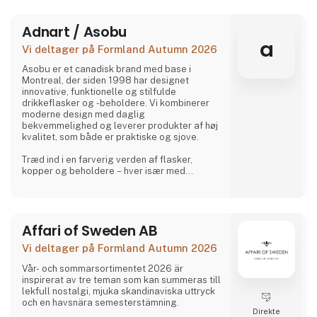
Adnart / Asobu
a
Vi deltager på Formland Autumn 2026
Asobu er et canadisk brand med base i
Montreal, der siden 1998 har designet
innovative, funktionelle og stilfulde
drikkeflasker og -beholdere. Vi kombinerer
moderne design med daglig
bekvemmelighed og leverer produkter af høj
kvalitet, som både er praktiske og sjove.
Træd ind i en farverig verden af flasker,
kopper og beholdere – hver især med
charmerende, samlerbare karakterer. Besties
er legesyge, søde og uimodståeligt
elskelige og bringer glæde til både børn og
voksne.
Affari of Sweden AB
Og lige når du tror, du har set det hele,
Vi deltager på Formland Autumn 2026
overrasker Asobu dig igen – med nye
designs, nye karakterer og skønne detaljer,
Vår- och sommarsortimentet 2026 är
der gør hver eneste slurk lidt sjovere. Uanse
inspirerat av tre teman som kan summeras till
lekfull nostalgi, mjuka skandinaviska uttryck
och en havsnära semesterstämning.
Direkte