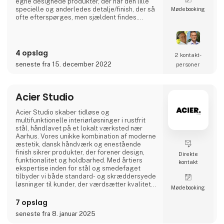
egne designede produkter, der har dén lille
specielle og anderledes detalje/finish, der så
Møde­booking
ofte efterspørges, men sjældent findes.
Det er spændende og gennemtænkte varer, i
et rustikt, råt og enkelt nordisk design. Det er
solide og gedigne produkter, som A2 Living
sætter en ære i at lægge navn til - kort sagt,
4 opslag
2 kontakt­
dansk design der holder…
seneste fra 15. december 2022
personer
A2 Livings markante - og til tider ganske
store - p
Acier Studio
Acier Studio skaber tidløse og
multifunktionelle interiørløsninger i rustfrit
stål, håndlavet på et lokalt værksted nær
Aarhus. Vores unikke kombination af moderne
æstetik, dansk håndværk og enestående
finish sikrer produkter, der forener design,
Direkte
funktionalitet og holdbarhed. Med årtiers
kontakt
ekspertise inden for stål og smedefaget
tilbyder vi både standard- og skræddersyede
løsninger til kunder, der værdsætter kvalitet i
Møde­booking
højeste klasse.
7 opslag
seneste fra 8. januar 2025