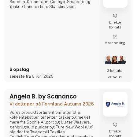
Sistema, Dreamfarm, Contigo, Shupatto og
Yankee Candle i hele Skandinavien.
Direkte
kontakt
Møde­booking
6 opslag
3 kontakt­
seneste fra 6. juni 2025
personer
Angela B. by Scananco
Vi deltager på Formland Autumn 2026
Vores produktsortiment omfatter bl.a.
køkkentekstiler, tehætter, tasker og meget
mere fra Sophie Allport og Ulster Weavers,
genbrugsuld plaider og Pure New Wool (uld)
Direkte
plaider fra Tweedmill Textiles.
kontakt
English Soap Companys udvalg af engelske