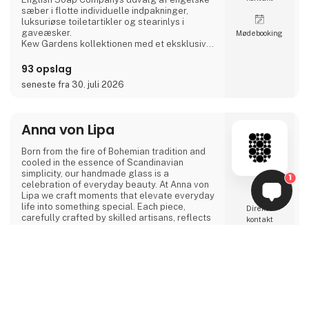
sæber i flotte individuelle indpakninger,
luksuriøse toiletartikler og stearinlys i
gaveæsker.
Møde­booking
Kew Gardens kollektionen med et eksklusivt
udvalg af faste og flydende sæber,
håndcremer og håndrensere inspireret af
93 opslag
planternes duft og skønhed i Royal Botanic
seneste fra 30. juli 2026
Gardens i Kew, London.
Fra Phoenox Textiles har vi Hug Rugs
vaskbare dørmåtter fremstillet af
genbrugsmateriale samt Howler & Scratch
Anna von Lipa
måtter til kæledy
Born from the fire of Bohemian tradition and
cooled in the essence of Scandinavian
simplicity, our handmade glass is a
1
celebration of everyday beauty. At Anna von
Lipa we craft moments that elevate everyday
life into something special. Each piece,
Direkte
carefully crafted by skilled artisans, reflects
kontakt
our commitment to quality and artistry.
We invite you to explore our collections and
join us on this journey to fill your spaces with
Møde­booking
keyboard_arrow_up
the light of Bohemian glass, colored with the
essence of nature and shaped by
Scandinavian philosophy. Discover how we
turn the ordinary into the extraordinary.
Experience the everyday beauty.