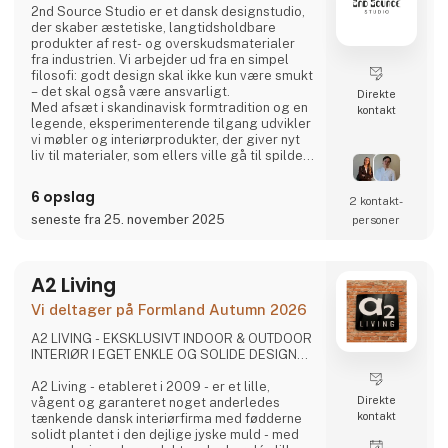
2nd Source Studio er et dansk designstudio,
der skaber æstetiske, langtidsholdbare
produkter af rest- og overskudsmaterialer
fra industrien. Vi arbejder ud fra en simpel
filosofi: godt design skal ikke kun være smukt
– det skal også være ansvarligt.
Direkte
Med afsæt i skandinavisk formtradition og en
kontakt
legende, eksperimenterende tilgang udvikler
vi møbler og interiørprodukter, der giver nyt
liv til materialer, som ellers ville gå til spilde.
Hvert produkt forener taktil kvalitet, stærk
historiefortælling og en designproces, hvor
6 opslag
2 kontakt­
gennemsigtighed og ærlighed er centrale
værdier.
seneste fra 25. november 2025
personer
Vi deler hele processen åbent gennem video
og sociale medier for at invit
A2 Living
Vi deltager på Formland Autumn 2026
A2 LIVING - EKSKLUSIVT INDOOR & OUTDOOR
INTERIØR I EGET ENKLE OG SOLIDE DESIGN...
A2 Living - etableret i 2009 - er et lille,
Direkte
vågent og garanteret noget anderledes
kontakt
tænkende dansk interiørfirma med fødderne
solidt plantet i den dejlige jyske muld - med