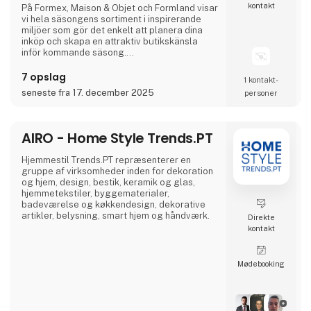
kontakt
På Formex, Maison & Objet och Formland visar
vi hela säsongens sortiment i inspirerande
miljöer som gör det enkelt att planera dina
inköp och skapa en attraktiv butikskänsla
inför kommande säsong.
7 opslag
1 kontakt­
Vi ser fram emot att träffa er och se hur vi
seneste fra 17. december 2025
personer
tillsammans kan skapa en fantastisk säsong.
AIRO - Home Style Trends.PT
Hjemmestil Trends.PT repræsenterer en
gruppe af virksomheder inden for dekoration
og hjem, design, bestik, keramik og glas,
hjemmetekstiler, byggematerialer,
badeværelse og køkkendesign, dekorative
artikler, belysning, smart hjem og håndværk.
Direkte
kontakt
Møde­booking