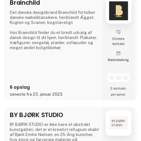
Brainchild
inom restaurangbranschen och kände att det
saknades bra vin och köksprodukter för
Det danske designbrand Brainchild fortolker
konsumenter. Kylväskan för boxvin är än ida
danske møbelklassikere, heriblandt Ægget,
Koglen og Svanen, bogstaveligt.
Hos Brainchild finder du et bredt udvalg af
dansk design til dit hjem, heriblandt: Plakater,
Direkte
træfigurer, sengetøj, plaider, sofapuder og
kontakt
meget andet boligtilbehør.
Møde­booking
6 opslag
3 kontakt­
seneste fra 23. januar 2023
personer
BY BJØRK STUDIO
BY BJØRK STUDIO er ikke bare et abstrakt
kunstgalleri, det er et kreativt refugium skabt
af Bjørk Emilie Nielsen, en 25-årig kunstner,
hvis store og farverige malerier på