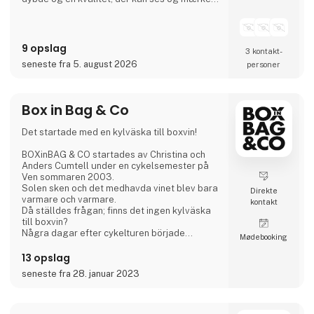
Bluecat Paper anvendes bl.a. til emballage,
branding, tryksager og kreative projekter,
hvor materialet er en aktiv del af
9 opslag
3 kontakt­
fortællingen.
seneste fra 5. august 2026
personer
Som eksklusiv distributør i Norden hjælper
Nordic Global Import virksomheder, bureauer,
designere, trykkerier og private med at finde
Box in Bag & Co
den
Det startade med en kylväska till boxvin!
BOXinBAG & CO startades av Christina och
Anders Cumtell under en cykelsemester på
Ven sommaren 2003.
Solen sken och det medhavda vinet blev bara
Direkte
varmare och varmare.
kontakt
Då ställdes frågan; finns det ingen kylväska
till boxvin?
Några dagar efter cykelturen började
Møde­booking
sökandet, dock utan resultat. Skissandet på
en prototyp satte fart och snart var
13 opslag
produktionen igång. Våren 2004 blev
seneste fra 28. januar 2023
kylväskan mönsterskyddad och fick namnet
BOXinBAG.
Både Christina och Anders har en bakgrund