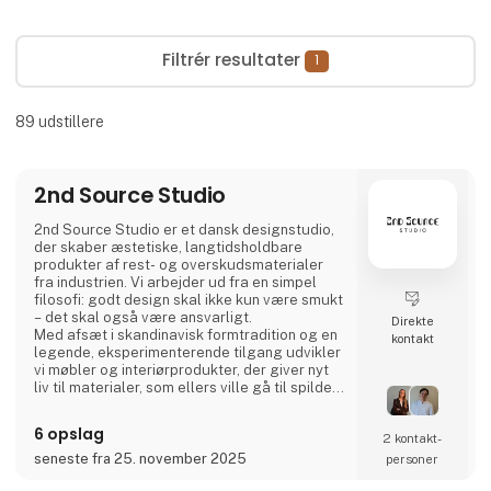
Filtrér resultater
1
89
udstillere
2nd Source Studio
2nd Source Studio er et dansk designstudio,
der skaber æstetiske, langtidsholdbare
produkter af rest- og overskudsmaterialer
fra industrien. Vi arbejder ud fra en simpel
filosofi: godt design skal ikke kun være smukt
– det skal også være ansvarligt.
Direkte
Med afsæt i skandinavisk formtradition og en
kontakt
legende, eksperimenterende tilgang udvikler
vi møbler og interiørprodukter, der giver nyt
liv til materialer, som ellers ville gå til spilde.
Hvert produkt forener taktil kvalitet, stærk
historiefortælling og en designproces, hvor
6 opslag
2 kontakt­
gennemsigtighed og ærlighed er centrale
værdier.
seneste fra 25. november 2025
personer
Vi deler hele processen åbent gennem video