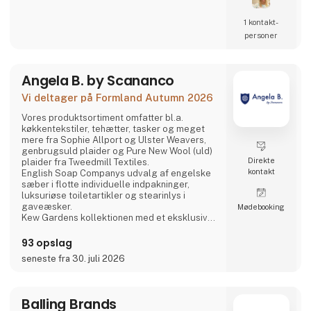
1 kontakt­
personer
Angela B. by Scananco
Vi deltager på Formland Autumn 2026
Vores produktsortiment omfatter bl.a.
køkkentekstiler, tehætter, tasker og meget
mere fra Sophie Allport og Ulster Weavers,
genbrugsuld plaider og Pure New Wool (uld)
Direkte
plaider fra Tweedmill Textiles.
kontakt
English Soap Companys udvalg af engelske
sæber i flotte individuelle indpakninger,
luksuriøse toiletartikler og stearinlys i
gaveæsker.
Møde­booking
Kew Gardens kollektionen med et eksklusivt
udvalg af faste og flydende sæber,
håndcremer og håndrensere inspireret af
93 opslag
planternes duft og skønhed i Royal Botanic
seneste fra 30. juli 2026
Gardens i Kew, London.
Fra Phoenox Textiles har vi Hug Rugs
vaskbare dørmåtter fremstillet af
genbrugsmateriale samt Howler & Scratch
Balling Brands
måtter til kæledy