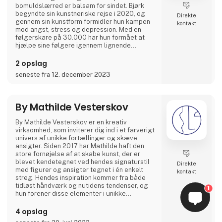
bomuldslærred er balsam for sindet. Bjørk
begyndte sin kunstneriske rejse i 2020, og
Direkte
gennem sin kunstform formidler hun kampen
kontakt
mod angst, stress og depression. Med en
følgerskare på 30.000 har hun formået at
hjælpe sine følgere igennem lignende
udfordringer.
2 opslag
Hun har været gæst i podcasts som
seneste fra 12. december 2023
''GIRLTALK'' og ''Hva' SÅ!?'' og har delt
hvordan kunst og kreativitet har været nøglen
til at overvinde svære tider. Hendes kunst
spænder fra plakater til lærredstryk og
By Mathilde Vesterskov
gicléetryk o
By Mathilde Vesterskov er en kreativ
virksomhed, som inviterer dig ind i et farverigt
univers af unikke fortællinger og skæve
ansigter. Siden 2017 har Mathilde haft den
store fornøjelse af at skabe kunst, der er
blevet kendetegnet ved hendes signaturstil
Direkte
med figurer og ansigter tegnet i én enkelt
kontakt
streg. Hendes inspiration kommer fra både
tidløst håndværk og nutidens tendenser, og
1
hun forener disse elementer i unikke
kunstværker.
4 opslag
Mathilde formidler historier gennem