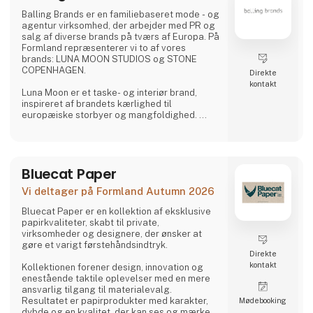
Balling Brands er en familiebaseret mode - og
agentur virksomhed, der arbejder med PR og
salg af diverse brands på tværs af Europa. På
Formland repræsenterer vi to af vores
brands: LUNA MOON STUDIOS og STONE
COPENHAGEN.
Direkte
kontakt
Luna Moon er et taske- og interiør brand,
inspireret af brandets kærlighed til
europæiske storbyer og mangfoldighed.
Stone Copenhagen er en Nordisk inspireret
smykkevirksomhed, designet til at forevige
og fejre livets både små - og store øjeblikke.
Bluecat Paper
(kan du oversætte dette til engelsk)
Vi deltager på Formland Autumn 2026
Bluecat Paper er en kollektion af eksklusive
papirkvaliteter, skabt til private,
virksomheder og designere, der ønsker at
gøre et varigt førstehåndsindtryk.
Direkte
kontakt
Kollektionen forener design, innovation og
enestående taktile oplevelser med en mere
ansvarlig tilgang til materialevalg.
Resultatet er papirprodukter med karakter,
Møde­booking
dybde og en kvalitet, der kan ses og mærkes.