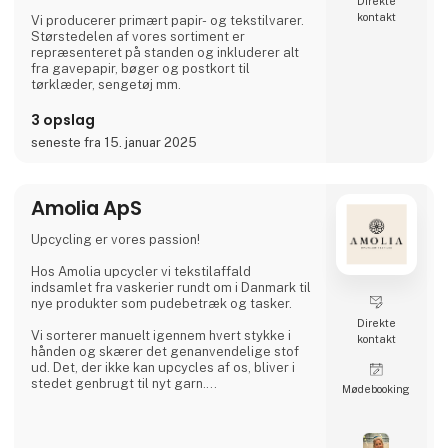
Direkte
kontakt
Vi producerer primært papir- og tekstilvarer.
Størstedelen af vores sortiment er
repræsenteret på standen og inkluderer alt
fra gavepapir, bøger og postkort til
tørklæder, sengetøj mm.
3 opslag
seneste fra 15. januar 2025
Amolia ApS
Upcycling er vores passion!
Hos Amolia upcycler vi tekstilaffald
indsamlet fra vaskerier rundt om i Danmark til
nye produkter som pudebetræk og tasker.
Direkte
Vi sorterer manuelt igennem hvert stykke i
kontakt
hånden og skærer det genanvendelige stof
ud. Det, der ikke kan upcycles af os, bliver i
stedet genbrugt til nyt garn.
Møde­booking
Sammen kan vi lukke kredsløbet.