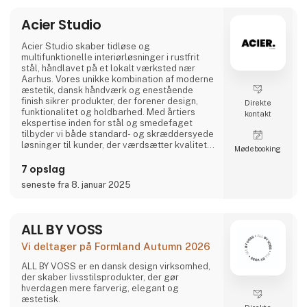
og sociale medier for at invit
Acier Studio
Acier Studio skaber tidløse og
multifunktionelle interiørløsninger i rustfrit
stål, håndlavet på et lokalt værksted nær
Aarhus. Vores unikke kombination af moderne
æstetik, dansk håndværk og enestående
finish sikrer produkter, der forener design,
Direkte
funktionalitet og holdbarhed. Med årtiers
kontakt
ekspertise inden for stål og smedefaget
tilbyder vi både standard- og skræddersyede
løsninger til kunder, der værdsætter kvalitet i
Møde­booking
højeste klasse.
7 opslag
seneste fra 8. januar 2025
ALL BY VOSS
Vi deltager på Formland Autumn 2026
ALL BY VOSS er en dansk design virksomhed,
der skaber livsstilsprodukter, der gør
hverdagen mere farverig, elegant og
æstetisk.