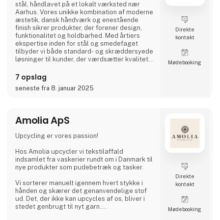
stål, håndlavet på et lokalt værksted nær
Aarhus. Vores unikke kombination af moderne
æstetik, dansk håndværk og enestående
finish sikrer produkter, der forener design,
Direkte
funktionalitet og holdbarhed. Med årtiers
kontakt
ekspertise inden for stål og smedefaget
tilbyder vi både standard- og skræddersyede
løsninger til kunder, der værdsætter kvalitet i
Møde­booking
højeste klasse.
7 opslag
seneste fra 8. januar 2025
Amolia ApS
Upcycling er vores passion!
Hos Amolia upcycler vi tekstilaffald
indsamlet fra vaskerier rundt om i Danmark til
nye produkter som pudebetræk og tasker.
Direkte
Vi sorterer manuelt igennem hvert stykke i
kontakt
hånden og skærer det genanvendelige stof
ud. Det, der ikke kan upcycles af os, bliver i
stedet genbrugt til nyt garn.
Møde­booking