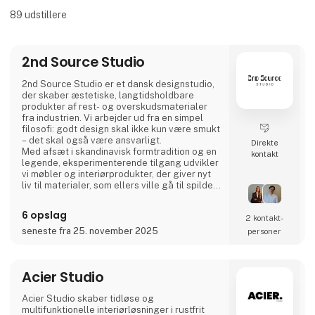
89
udstillere
2nd Source Studio
2nd Source Studio er et dansk designstudio,
der skaber æstetiske, langtidsholdbare
produkter af rest- og overskudsmaterialer
fra industrien. Vi arbejder ud fra en simpel
filosofi: godt design skal ikke kun være smukt
– det skal også være ansvarligt.
Direkte
Med afsæt i skandinavisk formtradition og en
kontakt
legende, eksperimenterende tilgang udvikler
vi møbler og interiørprodukter, der giver nyt
liv til materialer, som ellers ville gå til spilde.
Hvert produkt forener taktil kvalitet, stærk
historiefortælling og en designproces, hvor
6 opslag
2 kontakt­
gennemsigtighed og ærlighed er centrale
værdier.
seneste fra 25. november 2025
personer
Vi deler hele processen åbent gennem video
og sociale medier for at invit
Acier Studio
Acier Studio skaber tidløse og
multifunktionelle interiørløsninger i rustfrit