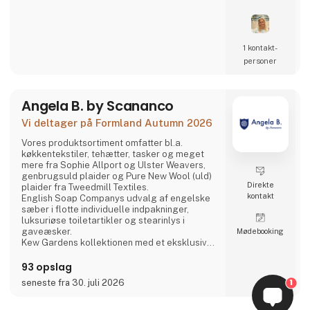
Sammen kan vi lukke kredsløbet.
1 kontakt­
personer
Angela B. by Scananco
Vi deltager på Formland Autumn 2026
Vores produktsortiment omfatter bl.a.
køkkentekstiler, tehætter, tasker og meget
mere fra Sophie Allport og Ulster Weavers,
genbrugsuld plaider og Pure New Wool (uld)
Direkte
plaider fra Tweedmill Textiles.
kontakt
English Soap Companys udvalg af engelske
sæber i flotte individuelle indpakninger,
luksuriøse toiletartikler og stearinlys i
gaveæsker.
Møde­booking
Kew Gardens kollektionen med et eksklusivt
udvalg af faste og flydende sæber,
håndcremer og håndrensere inspireret af
93 opslag
planternes duft og skønhed i Royal Botanic
1
seneste fra 30. juli 2026
Gardens i Kew, London.
Fra Phoenox Textiles har vi Hug Rugs
vaskbare dørmåtter fremstillet af