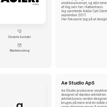
smykkeuniverset, og alle min
af mig selv her i København.
Jeg oprettede Adele Cph Denm
september 2017.
Her fokuserer jeg på at desig
grafiske smykker – med hove
glasperler, ægte sten og andr
også leger med design og pro
smykker af god kvalitet.
Direkte kontakt
Alle små glasperler er forgyldt
Alle smykker laves i Københa
Den lil
Møde­booking
Ae Studio ApS
Ae Studio producerer smykker
designet af danske arkitekter.
arkitekturens verden designe
a
bruges på mere end én måde o
vores designes mixes & match