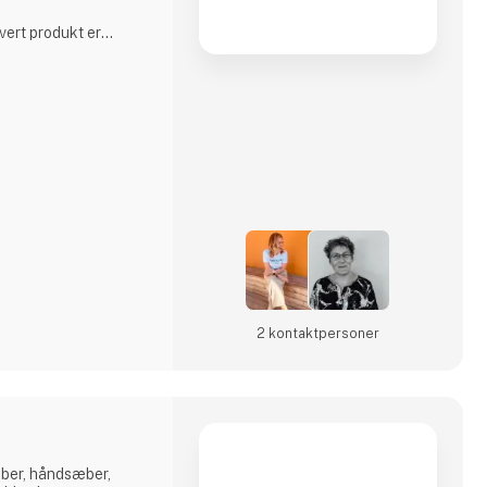
hvert produkt er
der de høje
ndt for.
et og håndværk hos
at levere produkter af
l del af vores brand.Vi
ert produkt er
der de h
2 kontakt­personer
ber, håndsæber,