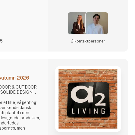
25
2 kontakt­personer
 Autumn 2026
INDOOR & OUTDOOR
SOLIDE DESIGN...
 tænkende dansk
dt plantet i den
 designede produkter,
 anderledes
erspørges, men