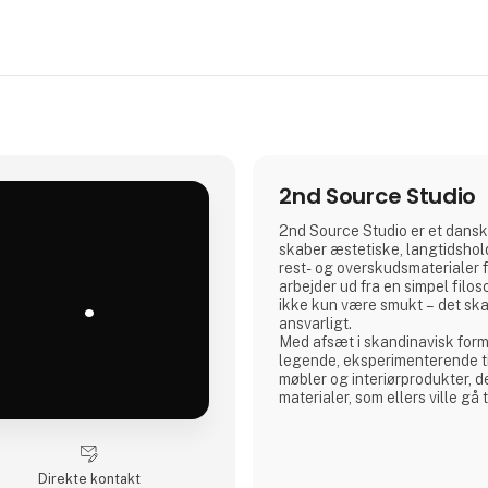
2nd Source Studio
2nd Source Studio er et dansk
skaber æstetiske, langtidshol
rest- og overskudsmaterialer fr
.
arbejder ud fra en simpel filos
ikke kun være smukt – det sk
ansvarligt.
Med afsæt i skandinavisk form
legende, eksperimenterende ti
møbler og interiørprodukter, der
materialer, som ellers ville gå t
produkt forener taktil kvalitet
historiefortælling og en desig
gennemsigtighed og ærlighed 
Vi deler hele processen åben
Direkte kontakt