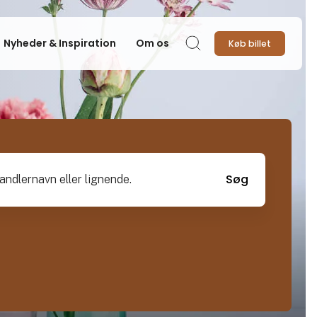
Nyheder & Inspiration
Om os
Køb billet
Søg
vn eller lignende.
Søg