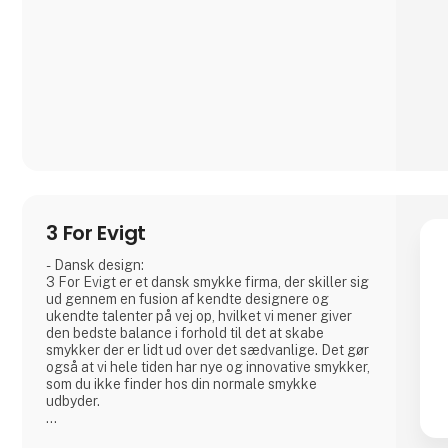
3 For Evigt
- Dansk design:
3 For Evigt er et dansk smykke firma, der skiller sig
ud gennem en fusion af kendte designere og
ukendte talenter på vej op, hvilket vi mener giver
den bedste balance i forhold til det at skabe
smykker der er lidt ud over det sædvanlige. Det gør
også at vi hele tiden har nye og innovative smykker,
som du ikke finder hos din normale smykke
udbyder.
- En fusion af kulture: