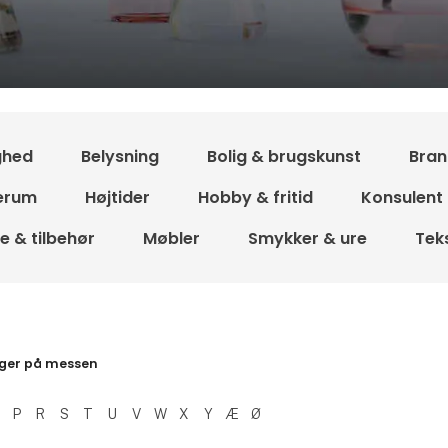
ghed
Belysning
Bolig & brugskunst
Bran
erum
Højtider
Hobby & fritid
Konsulent
 & tilbehør
Møbler
Smykker & ure
Teks
resultater
ger på messen
P
R
S
T
U
V
W
X
Y
Æ
Ø