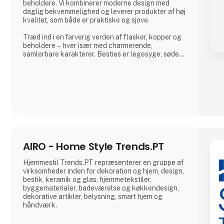
beholdere. Vi kombinerer moderne design med
daglig bekvemmelighed og leverer produkter af høj
kvalitet, som både er praktiske og sjove.
Træd ind i en farverig verden af flasker, kopper og
beholdere – hver især med charmerende,
samlerbare karakterer. Besties er legesyge, søde
og uimodståeligt elskelige og bringer glæde til
både børn og voksne.
Og lige når du tror, du har set det hele, overrasker
Asobu dig igen – med nye designs, nye karakterer
og skønne detaljer, der gør hver eneste slurk lidt
sjovere. Uanse
AIRO - Home Style Trends.PT
Hjemmestil Trends.PT repræsenterer en gruppe af
virksomheder inden for dekoration og hjem, design,
bestik, keramik og glas, hjemmetekstiler,
byggematerialer, badeværelse og køkkendesign,
dekorative artikler, belysning, smart hjem og
håndværk.