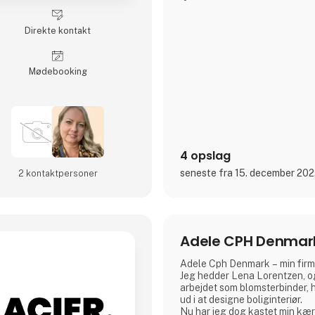
Det er spændende og gennemtæ
rustikt, råt og enkelt nordisk d
Direkte kontakt
og gedigne produkter, som A2
ære i at lægge navn til - kort 
der holder…
Møde­booking
A2 Livings markante - og til ti
4 opslag
seneste fra 15. december 20
2 kontakt­personer
Adele CPH Denmar
Adele Cph Denmark – min firm
Jeg hedder Lena Lorentzen, og
arbejdet som blomsterbinder, 
ud i at designe boliginteriør.
Nu har jeg dog kastet min kær