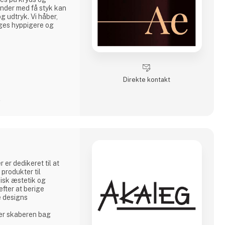
under med få styk kan
g udtryk. Vi håber,
uges hyppigere og
Direkte kontakt
2
 er dedikeret til at
produkter til
isk æstetik og
fter at berige
e designs
 er skaberen bag