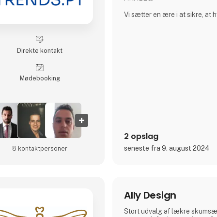
Vi sætter en ære i at sikre, at 
fremstillet med omhu og opfyl
standarder, som AKALEG er ke
Vi sætter stor vægt på kvalit
Direkte kontakt
AKALEG. Vores dedikation til 
højeste kvalitet er en essentie
sætter en ære i at sikre, at hv
Møde­booking
fremstillet med omhu og opfyl
2 opslag
seneste fra 9. august 2024
8 kontakt­personer
Ally Design
Stort udvalg af lækre skumsæ