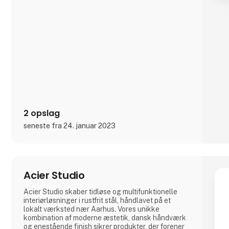
3 For Evigt er et dansk smykke firma, men er ikke
som alle de andre. Vi sætter en stor ære i at lave
unikke smykker gennem en fusion af forskellige
kulture og designere, men som har rodfæste i
dansk design og kvalitet.
- Nye talenter
3 For Evigt fin
2 opslag
seneste fra 24. januar 2023
Acier Studio
Acier Studio skaber tidløse og multifunktionelle
interiørløsninger i rustfrit stål, håndlavet på et
lokalt værksted nær Aarhus. Vores unikke
kombination af moderne æstetik, dansk håndværk
og enestående finish sikrer produkter, der forener