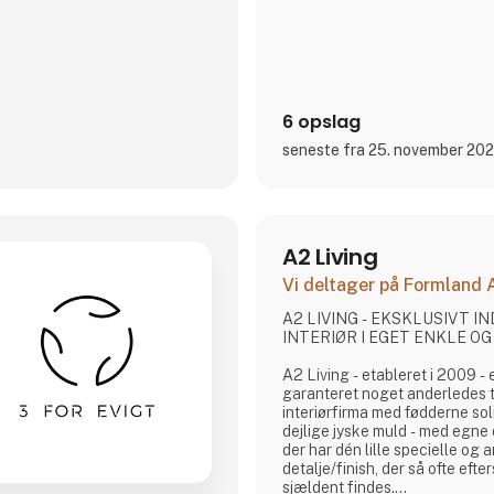
sociale medier for at invit
6 opslag
seneste fra 25. november 20
A2 Living
Vi deltager på Formland
A2 LIVING - EKSKLUSIVT 
INTERIØR I EGET ENKLE OG 
A2 Living - etableret i 2009 - er et lille, vågent og
garanteret noget anderledes
interiørfirma med fødderne soli
dejlige jyske muld - med egne
der har dén lille specielle og
detalje/finish, der så ofte eft
sjældent findes.