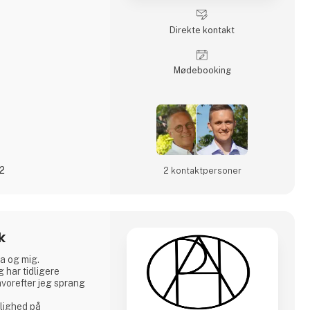
nkte varer, i et
esign. Det er solide
Direkte kontakt
 Living sætter en
sagt, dansk design
Møde­booking
der ganske store - p
22
2 kontakt­personer
k
a og mig.
 har tidligere
hvorefter jeg sprang
lighed på