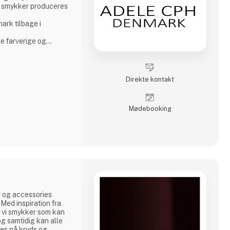
e smykker produceres
ark tilbage i
ne farverige og
dvægt på japanske
e perler. Ligesom jeg
duktion af andre
Direkte kontakt
 sølv og sterling sølv.
vn.
Møde­booking
 og accessories
 Med inspiration fra
r vi smykker som kan
g samtidig kan alle
es på kryds og