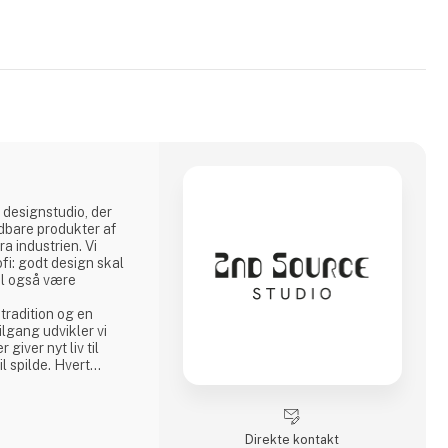
 designstudio, der
dbare produkter af
a industrien. Vi
ofi: godt design skal
al også være
tradition og en
lgang udvikler vi
 giver nyt liv til
il spilde. Hvert
, stærk
nproces, hvor
er centrale værdier.
t gennem video og
Direkte kontakt