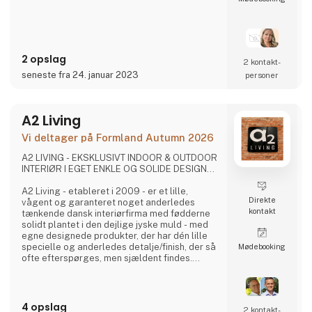
- En fusion af kulture:
3 For Evigt er et dansk smykke firma, men er
ikke som alle de andre. Vi sætter en stor ære i
at lave unikke smykker gennem en fusion af
forskellige kulture og designere, men som
2 opslag
har rodfæste i dansk design og kvalitet.
2 kontakt­
seneste fra 24. januar 2023
personer
- Nye talenter
3 For Evigt fin
A2 Living
Vi deltager på Formland Autumn 2026
A2 LIVING - EKSKLUSIVT INDOOR & OUTDOOR
INTERIØR I EGET ENKLE OG SOLIDE DESIGN...
A2 Living - etableret i 2009 - er et lille,
Direkte
vågent og garanteret noget anderledes
kontakt
tænkende dansk interiørfirma med fødderne
solidt plantet i den dejlige jyske muld - med
egne designede produkter, der har dén lille
specielle og anderledes detalje/finish, der så
Møde­booking
ofte efterspørges, men sjældent findes.
Det er spændende og gennemtænkte varer, i
et rustikt, råt og enkelt nordisk design. Det er
solide og gedigne produkter, som A2 Living
sætter en ære i at lægge navn til - kort sagt,
4 opslag
2 kontakt­