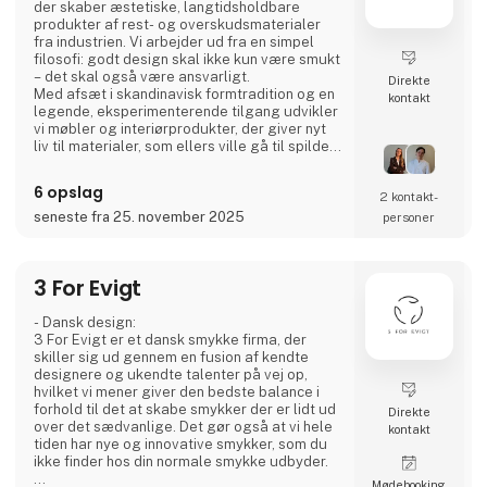
der skaber æstetiske, langtidsholdbare
produkter af rest- og overskudsmaterialer
fra industrien. Vi arbejder ud fra en simpel
filosofi: godt design skal ikke kun være smukt
– det skal også være ansvarligt.
Direkte
Med afsæt i skandinavisk formtradition og en
kontakt
legende, eksperimenterende tilgang udvikler
vi møbler og interiørprodukter, der giver nyt
liv til materialer, som ellers ville gå til spilde.
Hvert produkt forener taktil kvalitet, stærk
historiefortælling og en designproces, hvor
6 opslag
2 kontakt­
gennemsigtighed og ærlighed er centrale
værdier.
seneste fra 25. november 2025
personer
Vi deler hele processen åbent gennem video
og sociale medier for at invit
3 For Evigt
- Dansk design:
3 For Evigt er et dansk smykke firma, der
skiller sig ud gennem en fusion af kendte
designere og ukendte talenter på vej op,
hvilket vi mener giver den bedste balance i
forhold til det at skabe smykker der er lidt ud
Direkte
over det sædvanlige. Det gør også at vi hele
kontakt
tiden har nye og innovative smykker, som du
ikke finder hos din normale smykke udbyder.
Møde­booking