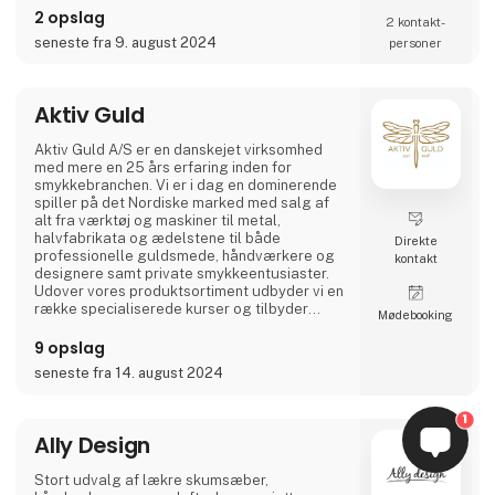
fremstillet med omhu og opfylder de høje
2 opslag
2 kontakt­
standarder, som AKALEG er kendt for.
seneste fra 9. august 2024
personer
Vi sætter stor vægt på kvalitet og håndværk
hos AKALEG. Vores dedikation til at levere
produkter af højeste kvalitet er en essentiel
Aktiv Guld
del af vores brand.Vi sætter en ære i at sikre,
at hvert produkt er fremstillet med omhu og
Aktiv Guld A/S er en danskejet virksomhed
opfylder de h
med mere en 25 års erfaring inden for
smykkebranchen. Vi er i dag en dominerende
spiller på det Nordiske marked med salg af
alt fra værktøj og maskiner til metal,
halvfabrikata og ædelstene til både
Direkte
professionelle guldsmede, håndværkere og
kontakt
designere samt private smykkeentusiaster.
Udover vores produktsortiment udbyder vi en
række specialiserede kurser og tilbyder
Møde­booking
derudover service fra vores eget
servicecenter eller hos vores internationale
9 opslag
samarbejdspartnere.
seneste fra 14. august 2024
Visionen er at være branchens mest
professionelle og tillidsfulde partner og
1
rådgiver. Med produkter af absolut højeste
Ally Design
kvalitet, stor faglig
Stort udvalg af lækre skumsæber,