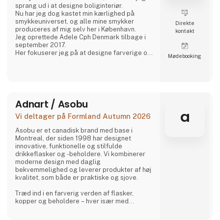
sprang ud i at designe boliginteriør.
Nu har jeg dog kastet min kærlighed på
smykkeuniverset, og alle mine smykker
Direkte
produceres af mig selv her i København.
kontakt
Jeg oprettede Adele Cph Denmark tilbage i
september 2017.
Her fokuserer jeg på at designe farverige og
Møde­booking
grafiske smykker – med hovedvægt på
japanske glasperler, ægte sten og andre
perler. Ligesom jeg også leger med design
og produktion af andre smykker af god
kvalitet.
Alle små glasperler er forgyldt sølv og
Adnart / Asobu
sterling sølv.
a
Vi deltager på Formland Autumn 2026
Alle smykker laves i København.
Den lil
Asobu er et canadisk brand med base i
Montreal, der siden 1998 har designet
innovative, funktionelle og stilfulde
drikkeflasker og -beholdere. Vi kombinerer
moderne design med daglig
bekvemmelighed og leverer produkter af høj
kvalitet, som både er praktiske og sjove.
Træd ind i en farverig verden af flasker,
kopper og beholdere – hver især med
charmerende, samlerbare karakterer. Besties
er legesyge, søde og uimodståeligt