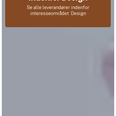
Se alle leverandører indenfor
interesseområdet Design