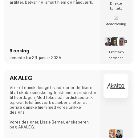
artikler, belysning, smart hjem og håndværk.
Direkte
kontakt
Møde­booking
9 opslag
8 kontakt­
seneste fra 29. januar 2025
personer
AKALEG
Vi er et dansk design brand, der er dedikeret
til at skabe smukke og funktionelle produkter
til hverdagen. Med fokus på nordisk æstetik
og kvalitetshåndværk stræber vi efter at
berige danske hjem med vores unikke
designs
Vores designer, Lissie Berner, er skaberen
bag AKALEG.
Vi sætter en ære i at sikre, at hvert produkt er