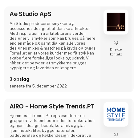
elskelige og bringer glæde til både børn og
voksne.
Ae Studio ApS
Og lige når du tror, du har set det hele,
overrasker Asobu dig igen – med nye
Ae Studio producerer smykker og
designs, nye karakterer og skønne detaljer,
accessories designet af danske arkitekter.
der gør hver eneste slurk lidt sjovere. Uanse
Med inspiration fra arkitekturens verden
designer vi smykker som kan bruges på mere
end én måde og samtidig kan alle vores
designes mixes & matches på kryds og tværs.
Direkte
Formålet er, at vores kunder med få styk kan
kontakt
skabe flere forskellige looks og udtryk. Vi
håber, det betyder, at smykkerne bruges
hyppigere og levetiden er længere.
3 opslag
seneste fra 5. december 2022
AIRO - Home Style Trends.PT
Hjemmestil Trends.PT repræsenterer en
gruppe af virksomheder inden for dekoration
og hjem, design, bestik, keramik og glas,
hjemmetekstiler, byggematerialer,
badeværelse og køkkendesign, dekorative