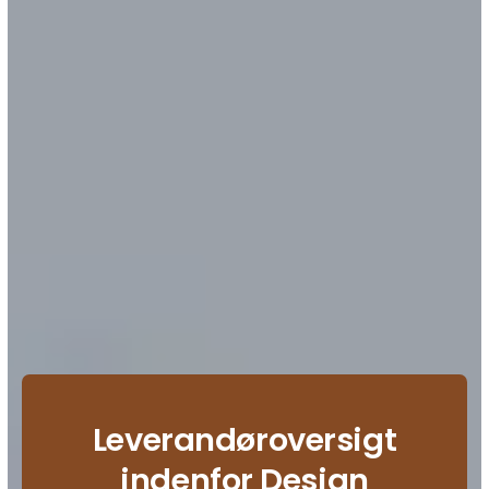
Leverandøroversigt
indenfor Design