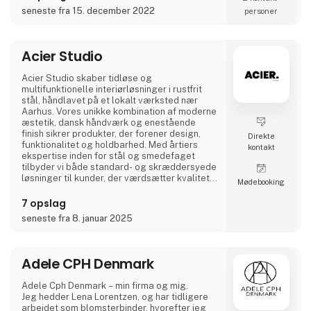
dansk design der holder…
seneste fra 15. december 2022
personer
A2 Livings markante - og til tider ganske
store - p
Acier Studio
Acier Studio skaber tidløse og
multifunktionelle interiørløsninger i rustfrit
stål, håndlavet på et lokalt værksted nær
Aarhus. Vores unikke kombination af moderne
æstetik, dansk håndværk og enestående
finish sikrer produkter, der forener design,
Direkte
funktionalitet og holdbarhed. Med årtiers
kontakt
ekspertise inden for stål og smedefaget
tilbyder vi både standard- og skræddersyede
løsninger til kunder, der værdsætter kvalitet i
Møde­booking
højeste klasse.
7 opslag
seneste fra 8. januar 2025
Adele CPH Denmark
Adele Cph Denmark – min firma og mig.
Jeg hedder Lena Lorentzen, og har tidligere
arbejdet som blomsterbinder, hvorefter jeg