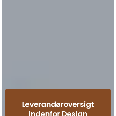
Leverandøroversigt
indenfor Design