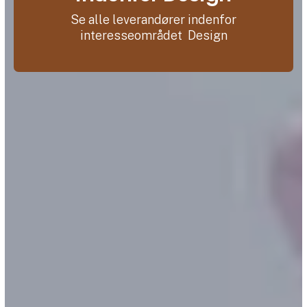
Se alle leverandører indenfor
interesseområdet Design