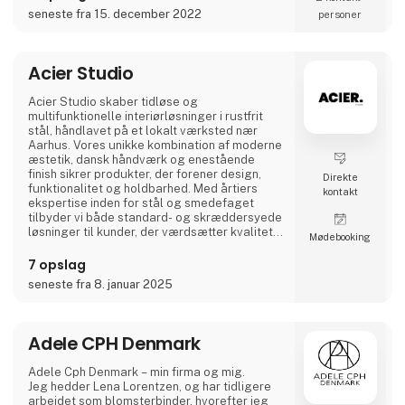
dansk design der holder…
seneste fra 15. december 2022
personer
A2 Livings markante - og til tider ganske
store - p
Acier Studio
Acier Studio skaber tidløse og
multifunktionelle interiørløsninger i rustfrit
stål, håndlavet på et lokalt værksted nær
Aarhus. Vores unikke kombination af moderne
æstetik, dansk håndværk og enestående
finish sikrer produkter, der forener design,
Direkte
funktionalitet og holdbarhed. Med årtiers
kontakt
ekspertise inden for stål og smedefaget
tilbyder vi både standard- og skræddersyede
løsninger til kunder, der værdsætter kvalitet i
Møde­booking
højeste klasse.
7 opslag
seneste fra 8. januar 2025
Adele CPH Denmark
Adele Cph Denmark – min firma og mig.
Jeg hedder Lena Lorentzen, og har tidligere
arbejdet som blomsterbinder, hvorefter jeg