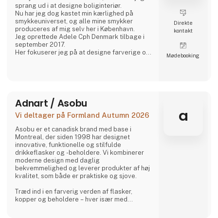
sprang ud i at designe boliginteriør.
Nu har jeg dog kastet min kærlighed på
smykkeuniverset, og alle mine smykker
Direkte
produceres af mig selv her i København.
kontakt
Jeg oprettede Adele Cph Denmark tilbage i
september 2017.
Her fokuserer jeg på at designe farverige og
Møde­booking
grafiske smykker – med hovedvægt på
japanske glasperler, ægte sten og andre
perler. Ligesom jeg også leger med design
og produktion af andre smykker af god
kvalitet.
Alle små glasperler er forgyldt sølv og
Adnart / Asobu
sterling sølv.
a
Vi deltager på Formland Autumn 2026
Alle smykker laves i København.
Den lil
Asobu er et canadisk brand med base i
Montreal, der siden 1998 har designet
innovative, funktionelle og stilfulde
drikkeflasker og -beholdere. Vi kombinerer
moderne design med daglig
bekvemmelighed og leverer produkter af høj
kvalitet, som både er praktiske og sjove.
Træd ind i en farverig verden af flasker,
kopper og beholdere – hver især med
charmerende, samlerbare karakterer. Besties
er legesyge, søde og uimodståeligt