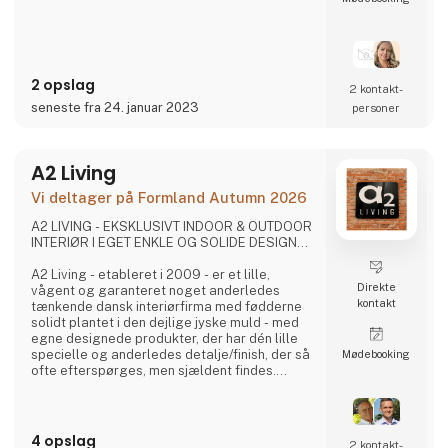
- En fusion af kulture:
3 For Evigt er et dansk smykke firma, men er
ikke som alle de andre. Vi sætter en stor ære i
at lave unikke smykker gennem en fusion af
forskellige kulture og designere, men som
2 opslag
har rodfæste i dansk design og kvalitet.
2 kontakt­
seneste fra 24. januar 2023
personer
- Nye talenter
3 For Evigt fin
A2 Living
Vi deltager på Formland Autumn 2026
A2 LIVING - EKSKLUSIVT INDOOR & OUTDOOR
INTERIØR I EGET ENKLE OG SOLIDE DESIGN...
A2 Living - etableret i 2009 - er et lille,
Direkte
vågent og garanteret noget anderledes
kontakt
tænkende dansk interiørfirma med fødderne
solidt plantet i den dejlige jyske muld - med
egne designede produkter, der har dén lille
specielle og anderledes detalje/finish, der så
Møde­booking
ofte efterspørges, men sjældent findes.
Det er spændende og gennemtænkte varer, i
et rustikt, råt og enkelt nordisk design. Det er
solide og gedigne produkter, som A2 Living
sætter en ære i at lægge navn til - kort sagt,
4 opslag
2 kontakt­