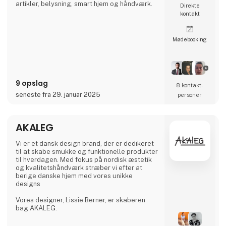
artikler, belysning, smart hjem og håndværk.
Direkte
kontakt
Møde­booking
9 opslag
8 kontakt­
seneste fra 29. januar 2025
personer
AKALEG
Vi er et dansk design brand, der er dedikeret
til at skabe smukke og funktionelle produkter
til hverdagen. Med fokus på nordisk æstetik
og kvalitetshåndværk stræber vi efter at
berige danske hjem med vores unikke
designs
Vores designer, Lissie Berner, er skaberen
bag AKALEG.
Vi sætter en ære i at sikre, at hvert produkt er