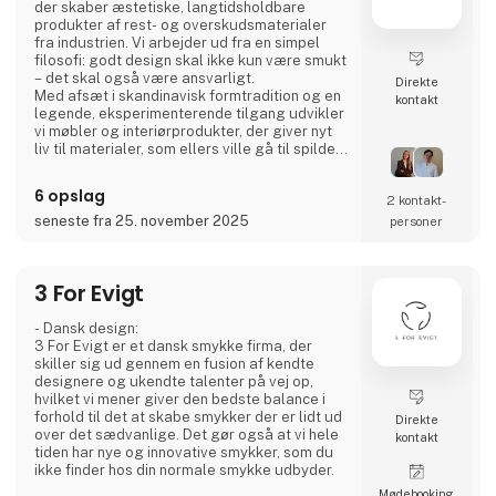
der skaber æstetiske, langtidsholdbare
produkter af rest- og overskudsmaterialer
fra industrien. Vi arbejder ud fra en simpel
filosofi: godt design skal ikke kun være smukt
– det skal også være ansvarligt.
Direkte
Med afsæt i skandinavisk formtradition og en
kontakt
legende, eksperimenterende tilgang udvikler
vi møbler og interiørprodukter, der giver nyt
liv til materialer, som ellers ville gå til spilde.
Hvert produkt forener taktil kvalitet, stærk
historiefortælling og en designproces, hvor
6 opslag
2 kontakt­
gennemsigtighed og ærlighed er centrale
værdier.
seneste fra 25. november 2025
personer
Vi deler hele processen åbent gennem video
og sociale medier for at invit
3 For Evigt
- Dansk design:
3 For Evigt er et dansk smykke firma, der
skiller sig ud gennem en fusion af kendte
designere og ukendte talenter på vej op,
hvilket vi mener giver den bedste balance i
forhold til det at skabe smykker der er lidt ud
Direkte
over det sædvanlige. Det gør også at vi hele
kontakt
tiden har nye og innovative smykker, som du
ikke finder hos din normale smykke udbyder.
Møde­booking