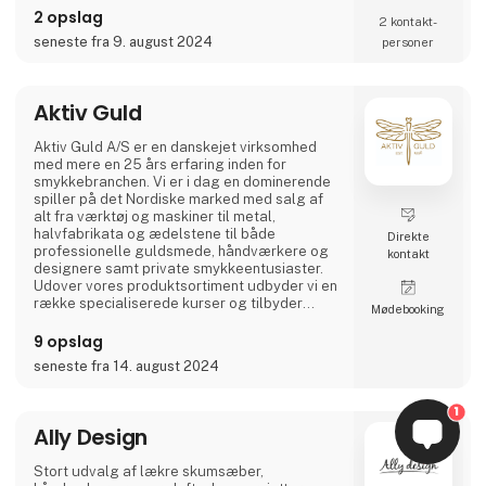
fremstillet med omhu og opfylder de høje
2 opslag
2 kontakt­
standarder, som AKALEG er kendt for.
seneste fra 9. august 2024
personer
Vi sætter stor vægt på kvalitet og håndværk
hos AKALEG. Vores dedikation til at levere
produkter af højeste kvalitet er en essentiel
Aktiv Guld
del af vores brand.Vi sætter en ære i at sikre,
at hvert produkt er fremstillet med omhu og
Aktiv Guld A/S er en danskejet virksomhed
opfylder de h
med mere en 25 års erfaring inden for
smykkebranchen. Vi er i dag en dominerende
spiller på det Nordiske marked med salg af
alt fra værktøj og maskiner til metal,
halvfabrikata og ædelstene til både
Direkte
professionelle guldsmede, håndværkere og
kontakt
designere samt private smykkeentusiaster.
Udover vores produktsortiment udbyder vi en
række specialiserede kurser og tilbyder
Møde­booking
derudover service fra vores eget
servicecenter eller hos vores internationale
9 opslag
samarbejdspartnere.
seneste fra 14. august 2024
Visionen er at være branchens mest
professionelle og tillidsfulde partner og
1
rådgiver. Med produkter af absolut højeste
Ally Design
kvalitet, stor faglig
Stort udvalg af lækre skumsæber,