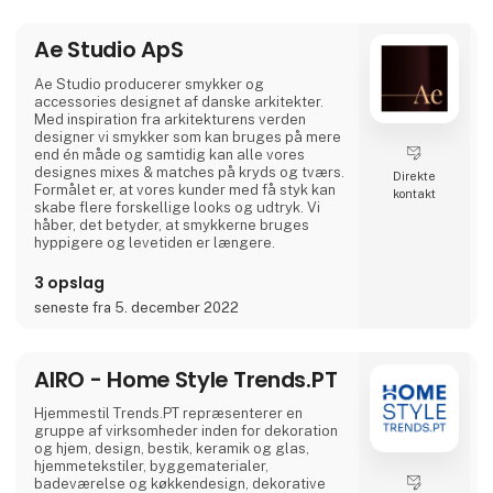
elskelige og bringer glæde til både børn og
voksne.
Ae Studio ApS
Og lige når du tror, du har set det hele,
overrasker Asobu dig igen – med nye
Ae Studio producerer smykker og
designs, nye karakterer og skønne detaljer,
accessories designet af danske arkitekter.
der gør hver eneste slurk lidt sjovere. Uanse
Med inspiration fra arkitekturens verden
designer vi smykker som kan bruges på mere
end én måde og samtidig kan alle vores
designes mixes & matches på kryds og tværs.
Direkte
Formålet er, at vores kunder med få styk kan
kontakt
skabe flere forskellige looks og udtryk. Vi
håber, det betyder, at smykkerne bruges
hyppigere og levetiden er længere.
3 opslag
seneste fra 5. december 2022
AIRO - Home Style Trends.PT
Hjemmestil Trends.PT repræsenterer en
gruppe af virksomheder inden for dekoration
og hjem, design, bestik, keramik og glas,
hjemmetekstiler, byggematerialer,
badeværelse og køkkendesign, dekorative