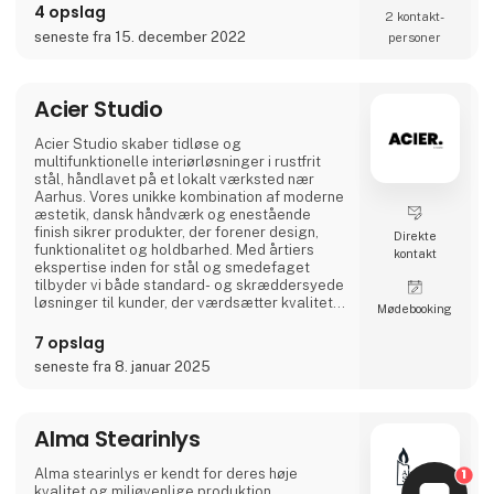
sætter en ære i at lægge navn til - kort sagt,
4 opslag
2 kontakt­
dansk design der holder…
seneste fra 15. december 2022
personer
A2 Livings markante - og til tider ganske
store - p
Acier Studio
Acier Studio skaber tidløse og
multifunktionelle interiørløsninger i rustfrit
stål, håndlavet på et lokalt værksted nær
Aarhus. Vores unikke kombination af moderne
æstetik, dansk håndværk og enestående
finish sikrer produkter, der forener design,
Direkte
funktionalitet og holdbarhed. Med årtiers
kontakt
ekspertise inden for stål og smedefaget
tilbyder vi både standard- og skræddersyede
løsninger til kunder, der værdsætter kvalitet i
Møde­booking
højeste klasse.
7 opslag
seneste fra 8. januar 2025
Alma Stearinlys
Alma stearinlys er kendt for deres høje
1
kvalitet og miljøvenlige produktion.