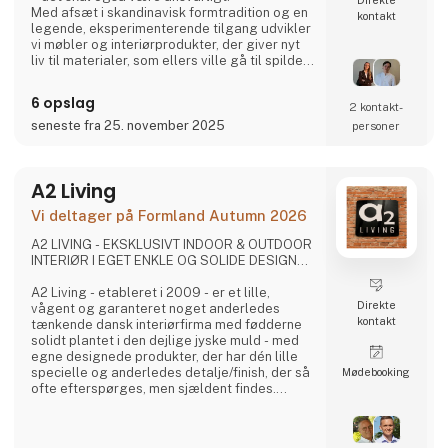
Med afsæt i skandinavisk formtradition og en
kontakt
legende, eksperimenterende tilgang udvikler
vi møbler og interiørprodukter, der giver nyt
liv til materialer, som ellers ville gå til spilde.
Hvert produkt forener taktil kvalitet, stærk
historiefortælling og en designproces, hvor
6 opslag
2 kontakt­
gennemsigtighed og ærlighed er centrale
værdier.
seneste fra 25. november 2025
personer
Vi deler hele processen åbent gennem video
og sociale medier for at invit
A2 Living
Vi deltager på Formland Autumn 2026
A2 LIVING - EKSKLUSIVT INDOOR & OUTDOOR
INTERIØR I EGET ENKLE OG SOLIDE DESIGN...
A2 Living - etableret i 2009 - er et lille,
Direkte
vågent og garanteret noget anderledes
kontakt
tænkende dansk interiørfirma med fødderne
solidt plantet i den dejlige jyske muld - med
egne designede produkter, der har dén lille
specielle og anderledes detalje/finish, der så
Møde­booking
ofte efterspørges, men sjældent findes.
Det er spændende og gennemtænkte varer, i
et rustikt, råt og enkelt nordisk design. Det er
solide og gedigne produkter, som A2 Living