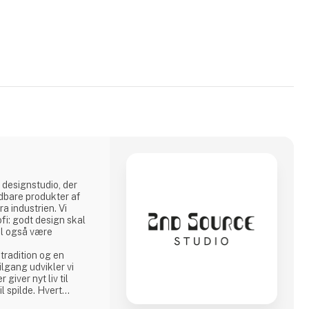
 designstudio, der
dbare produkter af
a industrien. Vi
ofi: godt design skal
al også være
tradition og en
lgang udvikler vi
 giver nyt liv til
il spilde. Hvert
, stærk