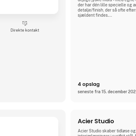
der har dén lille specielle og
detalje/finish, der så ofte eft
sjældent findes.
Det er spændende og gennemtæ
rustikt, råt og enkelt nordisk d
Direkte kontakt
og gedigne produkter, som A2
ære i at lægge navn til - kort 
der holder…
A2 Livings markante - og til ti
4 opslag
seneste fra 15. december 20
Acier Studio
Acier Studio skaber tidløse og