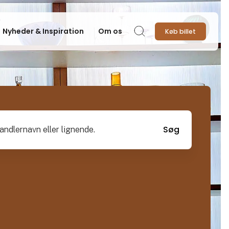
Nyheder & Inspiration
Om os
Køb billet
Søg
vn eller lignende.
Søg