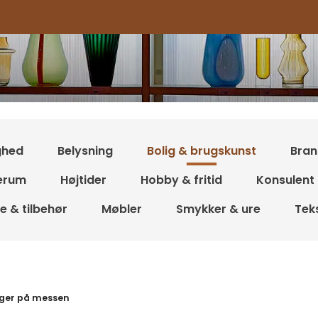
ghed
Belysning
Bolig & brugskunst
Bran
erum
Højtider
Hobby & fritid
Konsulent
 & tilbehør
Møbler
Smykker & ure
Teks
resultater
ger på messen