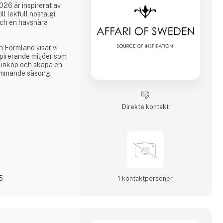
26 är inspirerat av
l lekfull nostalgi,
och en havsnära
 Formland visar vi
spirerande miljöer som
a inköp och skapa en
kommande säsong.
ch se hur vi
Direkte kontakt
astisk säsong.
5
1 kontakt­personer