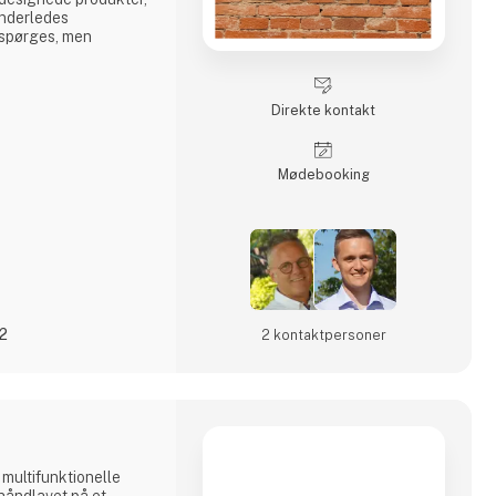
 anderledes
erspørges, men
nkte varer, i et
esign. Det er solide
Direkte kontakt
 Living sætter en
sagt, dansk design
Møde­booking
der ganske store - p
22
2 kontakt­personer
 multifunktionelle