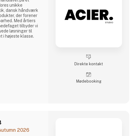
, håndlavet på et
Vores unikke
tik, dansk håndværk
odukter, der forener
barhed. Med årtiers
medefaget tilbyder vi
ede løsninger til
t i højeste klasse.
Direkte kontakt
Møde­booking
B
 Autumn 2026