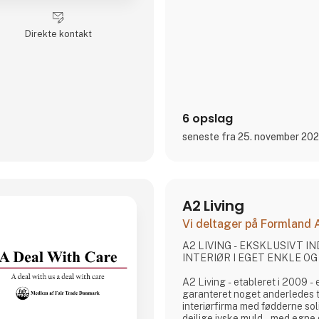
historiefortælling og en desig
gennemsigtighed og ærlighed 
Vi deler hele processen åben
Direkte kontakt
sociale medier for at invit
6 opslag
seneste fra 25. november 20
A2 Living
Vi deltager på Formland
A2 LIVING - EKSKLUSIVT 
INTERIØR I EGET ENKLE OG 
A2 Living - etableret i 2009 - er et lille, vågent og
garanteret noget anderledes
interiørfirma med fødderne soli
dejlige jyske muld - med egne