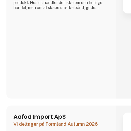
produkt. Hos os handler det ikke om den hurtige
handel, men om at skabe stærke bånd, gode
relationer og længerevarende venskaber med
vores vævere. For os er det den bedste måde at
lave forretninger på.
Hos A Deal With Care tager vi også et socialt
ansvar, børnearbejde er et af de problematikker vi
har stor fokus på og derfor er vi tit p
Aafod Import ApS
Vi deltager på Formland Autumn 2026