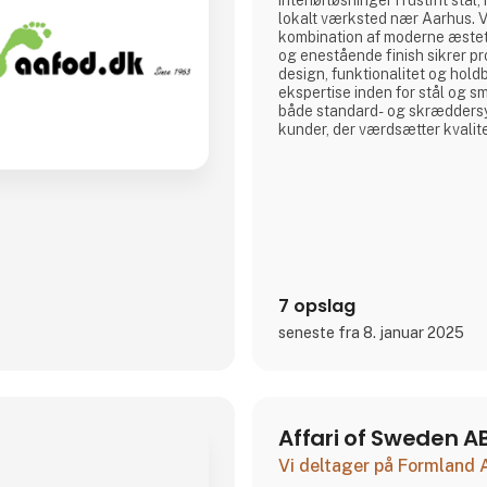
interiørløsninger i rustfrit stål
lokalt værksted nær Aarhus. 
kombination af moderne æste
og enestående finish sikrer pr
design, funktionalitet og hold
ekspertise inden for stål og s
både standard- og skræddersy
kunder, der værdsætter kvalite
7 opslag
seneste fra 8. januar 2025
Affari of Sweden A
Vi deltager på Formland