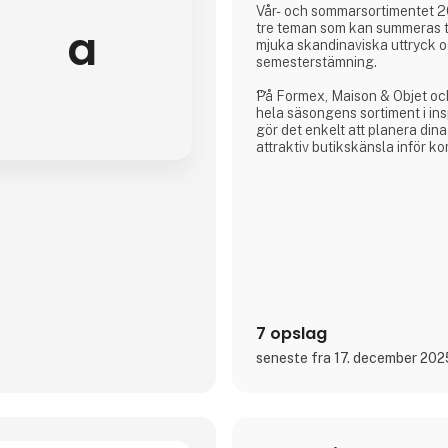
Vår- och sommarsortimentet 20
a
tre teman som kan summeras til
mjuka skandinaviska uttryck 
semesterstämning.
På Formex, Maison & Objet och
hela säsongens sortiment i in
gör det enkelt att planera din
attraktiv butikskänsla inför 
Vi ser fram emot att träffa er o
tillsammans kan skapa en fant
7 opslag
seneste fra 17. december 202