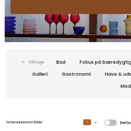
Bad
Fokus på bæredygti
Tilbage
Galleri
Gastronomi
Have & ud
Mode
Filtrer 
Interesseområder
1
Delta