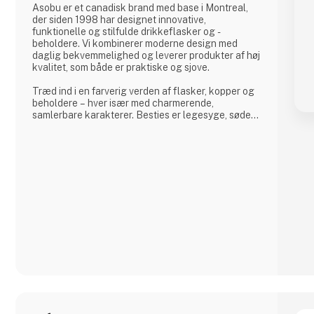
Asobu er et canadisk brand med base i Montreal,
der siden 1998 har designet innovative,
funktionelle og stilfulde drikkeflasker og -
beholdere. Vi kombinerer moderne design med
daglig bekvemmelighed og leverer produkter af høj
kvalitet, som både er praktiske og sjove.
Træd ind i en farverig verden af flasker, kopper og
beholdere – hver især med charmerende,
samlerbare karakterer. Besties er legesyge, søde
og uimodståeligt elskelige og bringer glæde til
både børn og voksne.
Og lige når du tror, du har set det hele, overrasker
Asobu dig igen – med nye designs, nye karakterer
og skønne detaljer, der gør hver eneste slurk lidt
sjovere. Uanse