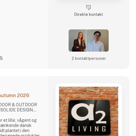
nproces, hvor
er centrale værdier.
t gennem video og
Direkte kontakt
25
2 kontakt­personer
 Autumn 2026
INDOOR & OUTDOOR
SOLIDE DESIGN...
 tænkende dansk
dt plantet i den
 designede produkter,