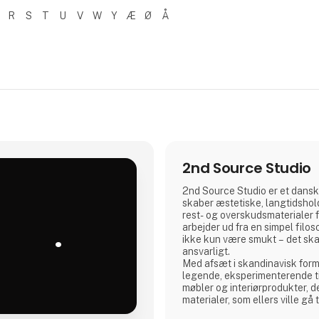
R
S
T
U
V
W
Y
Æ
Ø
Å
2nd Source Studio
2nd Source Studio er et dansk
skaber æstetiske, langtidshol
rest- og overskudsmaterialer fr
.
arbejder ud fra en simpel filos
ikke kun være smukt – det sk
ansvarligt.
Med afsæt i skandinavisk form
legende, eksperimenterende ti
møbler og interiørprodukter, der
materialer, som ellers ville gå t
produkt forener taktil kvalitet