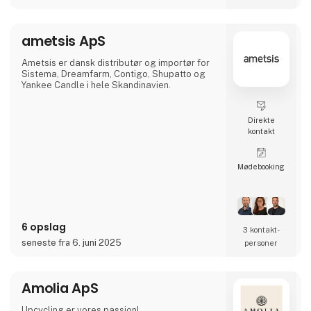
traditionelle farver der harmonerer smukt
med hinanden.
Kvalitet og bæredygtighed er kernen i alt,
ametsis ApS
hvad vi gør. Alle produkter er fre
Ametsis er dansk distributør og importør for
Sistema, Dreamfarm, Contigo, Shupatto og
Yankee Candle i hele Skandinavien.
Direkte
kontakt
Møde­booking
6 opslag
3 kontakt­
seneste fra 6. juni 2025
personer
Amolia ApS
Upcycling er vores passion!