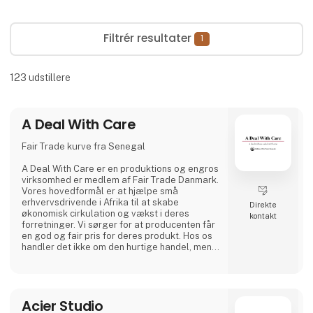
Filtrér resultater
1
123
udstillere
A Deal With Care
Fair Trade kurve fra Senegal
A Deal With Care er en produktions og engros
virksomhed er medlem af Fair Trade Danmark.
Vores hovedformål er at hjælpe små
erhvervsdrivende i Afrika til at skabe
Direkte
økonomisk cirkulation og vækst i deres
kontakt
forretninger. Vi sørger for at producenten får
en god og fair pris for deres produkt. Hos os
handler det ikke om den hurtige handel, men
om at skabe stærke bånd, gode relationer og
længerevarende venskaber med vores
vævere. For os er det den bedste måde at
lave forretninger på.
Acier Studio
Hos A Deal With Care tager vi også et socialt