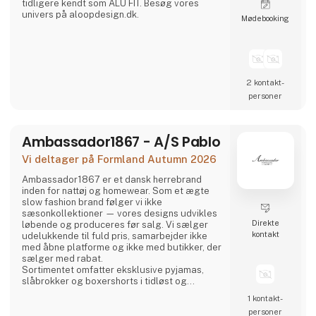
tidligere kendt som ALU FIT. Besøg vores
univers på aloopdesign.dk.
Møde­booking
2 kontakt­
personer
Ambassador1867 - A/S Pablo
Vi deltager på Formland Autumn 2026
Ambassador1867 er et dansk herrebrand
inden for nattøj og homewear. Som et ægte
slow fashion brand følger vi ikke
sæsonkollektioner — vores designs udvikles
Direkte
løbende og produceres før salg. Vi sælger
kontakt
udelukkende til fuld pris, samarbejder ikke
med åbne platforme og ikke med butikker, der
sælger med rabat.
Sortimentet omfatter eksklusive pyjamas,
slåbrokker og boxershorts i tidløst og
elegant design. Kollektionen fås i en række
1 kontakt­
klassiske farver i forskellige nuancer af blå,
personer
racing green, bordeaux og navy — alle