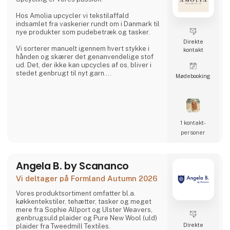
Hos Amolia upcycler vi tekstilaffald
indsamlet fra vaskerier rundt om i Danmark til
nye produkter som pudebetræk og tasker.
Direkte
Vi sorterer manuelt igennem hvert stykke i
kontakt
hånden og skærer det genanvendelige stof
ud. Det, der ikke kan upcycles af os, bliver i
stedet genbrugt til nyt garn.
Møde­booking
Sammen kan vi lukke kredsløbet.
1 kontakt­
personer
Angela B. by Scananco
Vi deltager på Formland Autumn 2026
Vores produktsortiment omfatter bl.a.
køkkentekstiler, tehætter, tasker og meget
mere fra Sophie Allport og Ulster Weavers,
genbrugsuld plaider og Pure New Wool (uld)
Direkte
plaider fra Tweedmill Textiles.