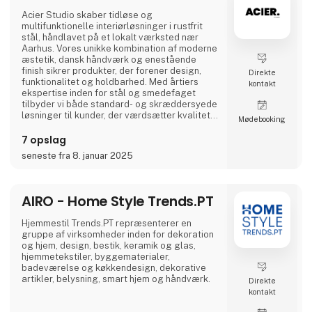
ansvar, børnearbejde er et af de
problematikker vi har stor fokus på og derfor
Acier Studio skaber tidløse og
er vi tit p
multifunktionelle interiørløsninger i rustfrit
stål, håndlavet på et lokalt værksted nær
Aarhus. Vores unikke kombination af moderne
æstetik, dansk håndværk og enestående
finish sikrer produkter, der forener design,
Direkte
funktionalitet og holdbarhed. Med årtiers
kontakt
ekspertise inden for stål og smedefaget
tilbyder vi både standard- og skræddersyede
løsninger til kunder, der værdsætter kvalitet i
Møde­booking
højeste klasse.
7 opslag
seneste fra 8. januar 2025
AIRO - Home Style Trends.PT
Hjemmestil Trends.PT repræsenterer en
gruppe af virksomheder inden for dekoration
og hjem, design, bestik, keramik og glas,
hjemmetekstiler, byggematerialer,
badeværelse og køkkendesign, dekorative
artikler, belysning, smart hjem og håndværk.
Direkte
kontakt