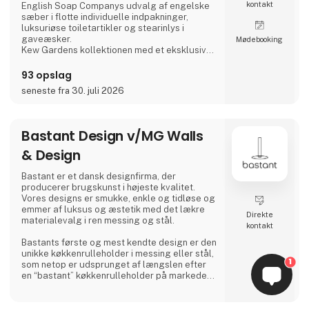
kontakt
English Soap Companys udvalg af engelske
sæber i flotte individuelle indpakninger,
luksuriøse toiletartikler og stearinlys i
gaveæsker.
Møde­booking
Kew Gardens kollektionen med et eksklusivt
udvalg af faste og flydende sæber,
håndcremer og håndrensere inspireret af
93 opslag
planternes duft og skønhed i Royal Botanic
seneste fra 30. juli 2026
Gardens i Kew, London.
Fra Phoenox Textiles har vi Hug Rugs
vaskbare dørmåtter fremstillet af
genbrugsmateriale samt Howler & Scratch
Bastant Design v/MG Walls
måtter til kæledy
& Design
Bastant er et dansk designfirma, der
producerer brugskunst i højeste kvalitet.
Vores designs er smukke, enkle og tidløse og
emmer af luksus og æstetik med det lækre
Direkte
materialevalg i ren messing og stål.
kontakt
Bastants første og mest kendte design er den
unikke køkkenrulleholder i messing eller stål,
1
som netop er udsprunget af længslen efter
en “bastant” køkkenrulleholder på markedet,
der kan gøre sit arbejde meget bedre end
blot at holde en køkkenrulle - nemlig både at
se æstetisk ud, at kunne betjenes uden