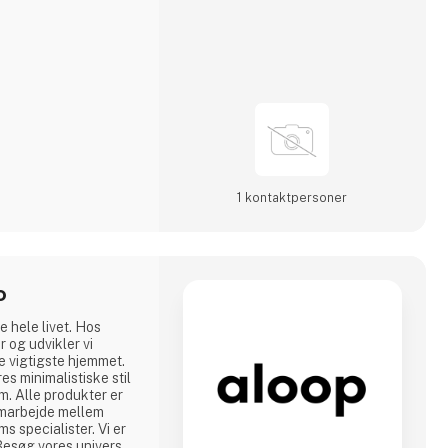
1 kontakt­personer
o
e hele livet. Hos
 og udvikler vi
de vigtigste hjemmet.
s minimalistiske stil
m. Alle produkter er
samarbejde mellem
 specialister. Vi er
Besøg vores univers