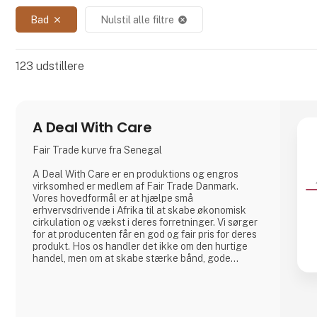
Bad
Nulstil alle filtre
close
cancel
123
udstillere
A Deal With Care
Fair Trade kurve fra Senegal
A Deal With Care er en produktions og engros
virksomhed er medlem af Fair Trade Danmark.
Vores hovedformål er at hjælpe små
erhvervsdrivende i Afrika til at skabe økonomisk
cirkulation og vækst i deres forretninger. Vi sørger
for at producenten får en god og fair pris for deres
produkt. Hos os handler det ikke om den hurtige
handel, men om at skabe stærke bånd, gode
relationer og længerevarende venskaber med
vores vævere. For os er det den bedste måde at
lave forretninger på.
Hos A Deal With Care tager vi også et socialt