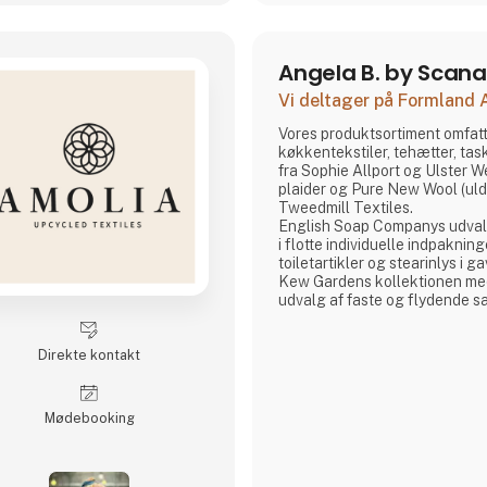
Angela B. by Scan
Vi deltager på Formland
Vores produktsortiment omfatte
køkkentekstiler, tehætter, ta
fra Sophie Allport og Ulster 
plaider og Pure New Wool (uld)
Tweedmill Textiles.
English Soap Companys udval
i flotte individuelle indpakning
toiletartikler og stearinlys i 
Kew Gardens kollektionen med
udvalg af faste og flydende 
håndrensere inspireret af plan
skønhed i Royal Botanic Gard
Direkte kontakt
Fra Phoenox Textiles har vi 
dørmåtter fremstillet af genb
Howler & Scratch måtter til k
Møde­booking