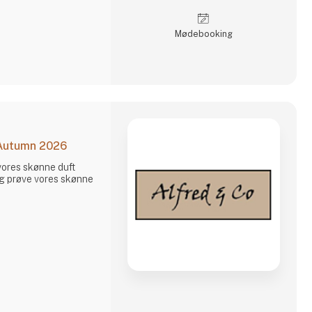
Møde­booking
 Autumn 2026
vores skønne duft
 og prøve vores skønne