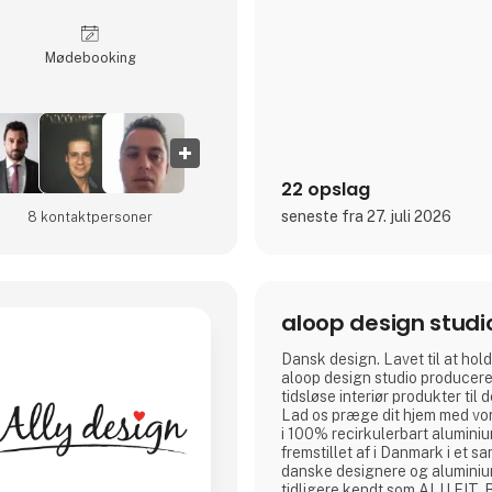
Møde­booking
22 opslag
seneste fra 27. juli 2026
8 kontakt­personer
aloop design studi
Dansk design. Lavet til at hold
aloop design studio producerer
tidsløse interiør produkter til 
Lad os præge dit hjem med vore
i 100% recirkulerbart aluminiu
fremstillet af i Danmark i et 
danske designere og aluminiums
tidligere kendt som ALU FIT. 