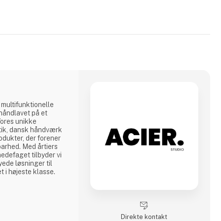
 multifunktionelle
, håndlavet på et
Vores unikke
tik, dansk håndværk
odukter, der forener
barhed. Med årtiers
medefaget tilbyder vi
ede løsninger til
t i højeste klasse.
Direkte kontakt