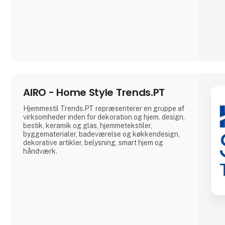
ansvar, børnearbejde er et af de problematikker vi
har stor fokus på og derfor er vi tit p
AIRO - Home Style Trends.PT
Hjemmestil Trends.PT repræsenterer en gruppe af
virksomheder inden for dekoration og hjem, design,
bestik, keramik og glas, hjemmetekstiler,
byggematerialer, badeværelse og køkkendesign,
dekorative artikler, belysning, smart hjem og
håndværk.