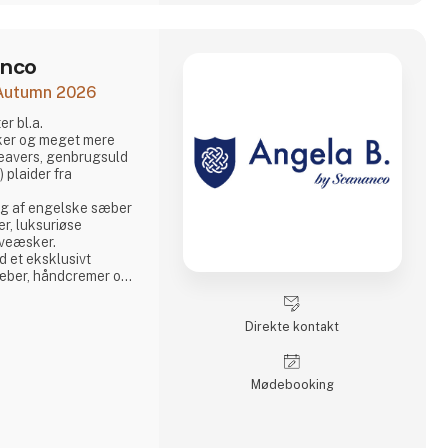
anco
 Autumn 2026
r bl.a.
sker og meget mere
Weavers, genbrugsuld
 plaider fra
g af engelske sæber
er, luksuriøse
gaveæsker.
 et eksklusivt
sæber, håndcremer og
ternes duft og
ens i Kew, London.
Direkte kontakt
Hug Rugs vaskbare
rugsmateriale samt
æledy
Møde­booking