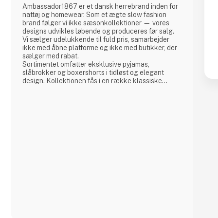
Ambassador1867 er et dansk herrebrand inden for
nattøj og homewear. Som et ægte slow fashion
brand følger vi ikke sæsonkollektioner — vores
designs udvikles løbende og produceres før salg.
Vi sælger udelukkende til fuld pris, samarbejder
ikke med åbne platforme og ikke med butikker, der
sælger med rabat.
Sortimentet omfatter eksklusive pyjamas,
slåbrokker og boxershorts i tidløst og elegant
design. Kollektionen fås i en række klassiske
farver i forskellige nuancer af blå, racing green,
bordeaux og navy — alle traditionelle farver der
harmonerer smukt med hinanden.
Kvalitet og bæredygtighed er kernen i alt, hvad vi
gør. Alle produkter er fre