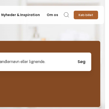
Nyheder & Inspiration
Om os
Køb billet
Søg
vn eller lignende.
Søg