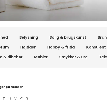
ghed
Belysning
Bolig & brugskunst
Bran
erum
Højtider
Hobby & fritid
Konsulent
 & tilbehør
Møbler
Smykker & ure
Teks
resultater
ger på messen
T
U
V
Æ
Ø